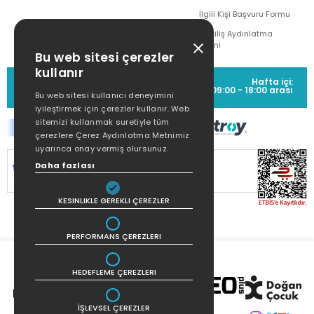
İlgili Kişi Başvuru Formu
Çekiliş Aydınlatma
Metni
Bu web sitesi çerezler
kullanır
MÜŞTERİ HİZMETLERİ
Hafta içi:
(0212) 373 77 00
09:00 - 18:00 arası
Bu web sitesi kullanıcı deneyimini
iyileştirmek için çerezler kullanır. Web
sitemizi kullanmak suretiyle tüm
çerezlere Çerez Aydınlatma Metnimiz
uyarınca onay vermiş olursunuz.
Daha fazlası
SİTEMİZ
256Bit SSL SERTİFİKASI
İLE
KORUNMAKTADIR.
KESINLIKLE GEREKLI ÇEREZLER
PERFORMANS ÇEREZLERI
HEDEFLEME ÇEREZLERI
İŞLEVSEL ÇEREZLER