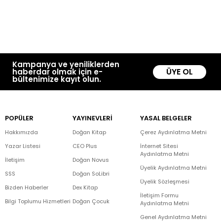
Kampanya ve yeniliklerden
ÜYE OL
haberdar olmak için e-
bültenimize kayıt olun.
POPÜLER
YAYINEVLERİ
YASAL BELGELER
Hakkımızda
Doğan Kitap
Çerez Aydınlatma Metni
Yazar Listesi
CEO Plus
İnternet Sitesi
Aydınlatma Metni
İletişim
Doğan Novus
Üyelik Aydınlatma Metni
SSS
Doğan SoLibri
Üyelik Sözleşmesi
Bizden Haberler
Dex Kitap
İletişim Formu
Bilgi Toplumu Hizmetleri
Doğan Çocuk
Aydınlatma Metni
Genel Aydınlatma Metni