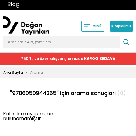
Blog
Kitaplarımız
MENÜ
750 TL ve üzeri alışverişlerinizde
KARGO BEDAVA
Ana Sayfa
Arama
"9786050944365" için arama sonuçları
(0)
Kriterlere uygun ürün
bulunamamıştır.