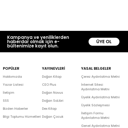
Kampanya ve yeniliklerden
ÜYE OL
haberdar olmak için e-
bültenimize kayıt olun.
POPÜLER
YAYINEVLERİ
YASAL BELGELER
Hakkımızda
Doğan Kitap
Çerez Aydınlatma Metni
Yazar Listesi
CEO Plus
İnternet Sitesi
Aydınlatma Metni
İletişim
Doğan Novus
Üyelik Aydınlatma Metni
SSS
Doğan SoLibri
Üyelik Sözleşmesi
Bizden Haberler
Dex Kitap
İletişim Formu
Bilgi Toplumu Hizmetleri
Doğan Çocuk
Aydınlatma Metni
Genel Aydınlatma Metni