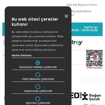
İlgili Kişi Başvuru Formu
Çekiliş Aydınlatma
Metni
Bu web sitesi çerezler
kullanır
MÜŞTERİ HİZMETLERİ
Hafta içi:
(0212) 373 77 00
09:00 - 18:00 arası
Bu web sitesi kullanıcı deneyimini
iyileştirmek için çerezler kullanır. Web
sitemizi kullanmak suretiyle tüm
çerezlere Çerez Aydınlatma Metnimiz
uyarınca onay vermiş olursunuz.
Daha fazlası
SİTEMİZ
256Bit SSL SERTİFİKASI
İLE
KORUNMAKTADIR.
KESINLIKLE GEREKLI ÇEREZLER
PERFORMANS ÇEREZLERI
HEDEFLEME ÇEREZLERI
İŞLEVSEL ÇEREZLER