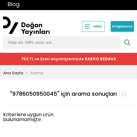
Blog
Kitaplarımız
MENÜ
750 TL ve üzeri alışverişlerinizde
KARGO BEDAVA
Ana Sayfa
Arama
"9786050950045" için arama sonuçları
(0)
Kriterlere uygun ürün
bulunamamıştır.