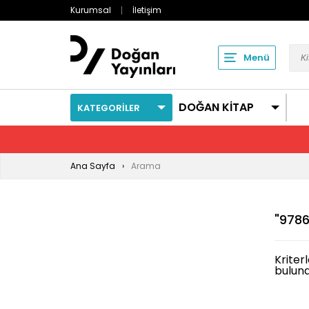
Kurumsal
İletişim
Menü
DOĞAN KİTAP
KATEGORİLER
Ana Sayfa
Arama
"9786
Kriter
bulun