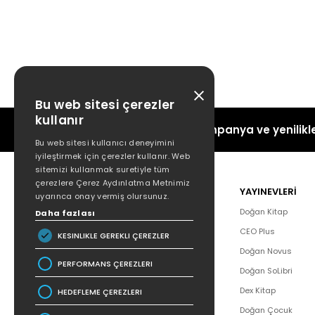
Bu web sitesi çerezler
kullanır
Kampanya ve yenilikle
Bu web sitesi kullanıcı deneyimini
iyileştirmek için çerezler kullanır. Web
sitemizi kullanmak suretiyle tüm
çerezlere Çerez Aydınlatma Metnimiz
POPÜLER
YAYINEVLERİ
uyarınca onay vermiş olursunuz.
Hakkımızda
Doğan Kitap
Daha fazlası
Yazar Listesi
CEO Plus
KESINLIKLE GEREKLI ÇEREZLER
İletişim
Doğan Novus
PERFORMANS ÇEREZLERI
SSS
Doğan SoLibri
Bizden Haberler
Dex Kitap
HEDEFLEME ÇEREZLERI
Bilgi Toplumu Hizmetleri
Doğan Çocuk