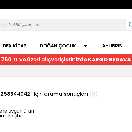
DEX KİTAP
DOĞAN ÇOCUK
X-LIBRIS
750 TL ve üzeri alışverişlerinizde
KARGO BEDAVA
258344042" için arama sonuçları
(0)
lere uygun ürün
amamıştır.