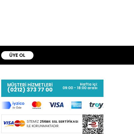
ÜYE OL
MÜŞTERİ HİZMETLERİ
Hafta içi:
09:00 - 18:00 arası
(0212) 373 77 00
SİTEMİZ
256Bit SSL SERTİFİKASI
İLE KORUNMAKTADIR.