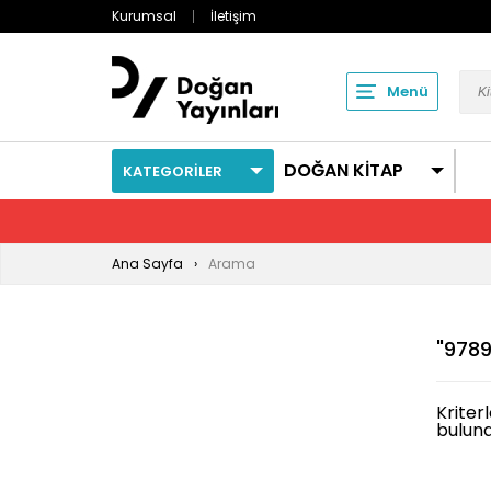
Kurumsal
İletişim
Menü
DOĞAN KİTAP
KATEGORİLER
Ana Sayfa
Arama
"9789
Kriter
bulun