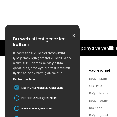
Bu web sitesi çerezler
kullanır
Kampanya ve yenilikle
Bu web sitesi kullanıcı deneyimini
iyileştirmek için çerezler kullanır. Web
sitemizi kullanmak suretiyle tüm
çerezlere Çerez Aydınlatma Metnimiz
POPÜLER
YAYINEVLERİ
uyarınca onay vermiş olursunuz.
Hakkımızda
Doğan Kitap
Daha fazlası
Yazar Listesi
CEO Plus
KESINLIKLE GEREKLI ÇEREZLER
İletişim
Doğan Novus
PERFORMANS ÇEREZLERI
SSS
Doğan SoLibri
Bizden Haberler
Dex Kitap
HEDEFLEME ÇEREZLERI
Bilgi Toplumu Hizmetleri
Doğan Çocuk