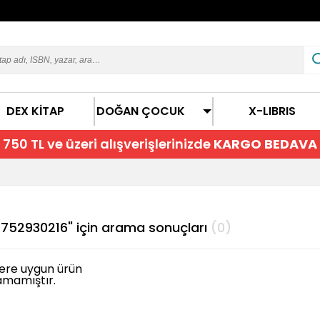
DEX KİTAP
DOĞAN ÇOCUK
X-LIBRIS
750 TL ve üzeri alışverişlerinizde
KARGO BEDAVA
752930216" için arama sonuçları
(0)
lere uygun ürün
amamıştır.