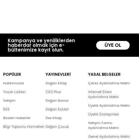
Kampanya ve yeniliklerden
ÜYE OL
haberdar olmak için e-
bültenimize kayıt olun.
POPÜLER
YAYINEVLERİ
YASAL BELGELER
Hakkımızda
Doğan Kitap
Çerez Aydınlatma Metni
Yazar Listesi
CEO Plus
İnternet Sitesi
Aydınlatma Metni
İletişim
Doğan Novus
Üyelik Aydınlatma Metni
SSS
Doğan SoLibri
Üyelik Sözleşmesi
Bizden Haberler
Dex Kitap
İletişim Formu
Bilgi Toplumu Hizmetleri
Doğan Çocuk
Aydınlatma Metni
Genel Aydınlatma Metni