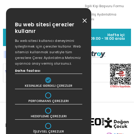
İlgili Kişi Başvuru Formu
Çekiliş Aydınlatma
Metni
Bu web sitesi çerezler
kullanır
MÜŞTERİ HİZMETLERİ
Hafta içi:
(0212) 373 77 00
09:00 - 18:00 arası
Bu web sitesi kullanıcı deneyimini
iyileştirmek için çerezler kullanır. Web
sitemizi kullanmak suretiyle tüm
çerezlere Çerez Aydınlatma Metnimiz
uyarınca onay vermiş olursunuz.
Daha fazlası
SİTEMİZ
256Bit SSL SERTİFİKASI
İLE
KORUNMAKTADIR.
KESINLIKLE GEREKLI ÇEREZLER
PERFORMANS ÇEREZLERI
HEDEFLEME ÇEREZLERI
İŞLEVSEL ÇEREZLER