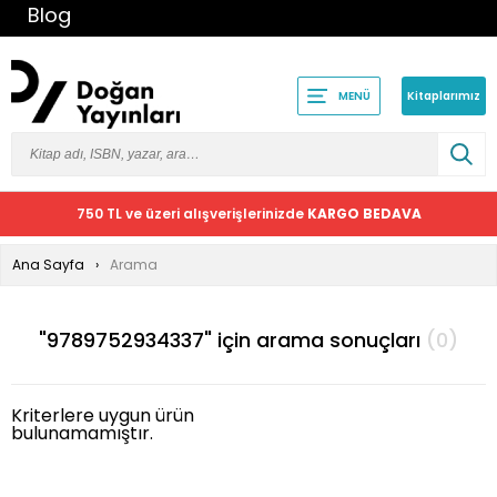
Blog
Kitaplarımız
MENÜ
750 TL ve üzeri alışverişlerinizde
KARGO BEDAVA
Ana Sayfa
Arama
"9789752934337" için arama sonuçları
(0)
Kriterlere uygun ürün
bulunamamıştır.