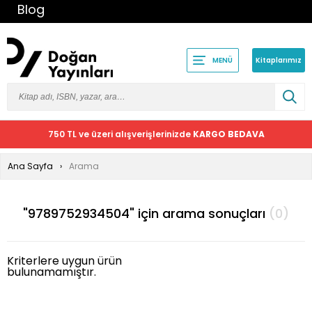
Blog
Kitaplarımız
MENÜ
750 TL ve üzeri alışverişlerinizde
KARGO BEDAVA
Ana Sayfa
Arama
"9789752934504" için arama sonuçları
(0)
Kriterlere uygun ürün
bulunamamıştır.