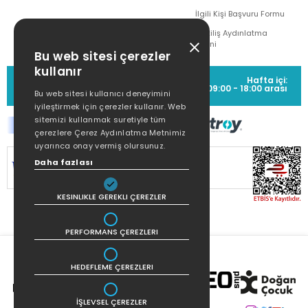
İlgili Kişi Başvuru Formu
Çekiliş Aydınlatma
Metni
Bu web sitesi çerezler
kullanır
MÜŞTERİ HİZMETLERİ
Hafta içi:
(0212) 373 77 00
09:00 - 18:00 arası
Bu web sitesi kullanıcı deneyimini
iyileştirmek için çerezler kullanır. Web
sitemizi kullanmak suretiyle tüm
çerezlere Çerez Aydınlatma Metnimiz
uyarınca onay vermiş olursunuz.
Daha fazlası
SİTEMİZ
256Bit SSL SERTİFİKASI
İLE
KORUNMAKTADIR.
KESINLIKLE GEREKLI ÇEREZLER
PERFORMANS ÇEREZLERI
HEDEFLEME ÇEREZLERI
İŞLEVSEL ÇEREZLER