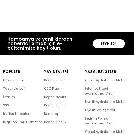
Kampanya ve yeniliklerden
ÜYE OL
haberdar olmak için e-
bültenimize kayıt olun.
POPÜLER
YAYINEVLERİ
YASAL BELGELER
Hakkımızda
Doğan Kitap
Çerez Aydınlatma Metni
Yazar Listesi
CEO Plus
İnternet Sitesi
Aydınlatma Metni
İletişim
Doğan Novus
Üyelik Aydınlatma Metni
SSS
Doğan SoLibri
Üyelik Sözleşmesi
Bizden Haberler
Dex Kitap
İletişim Formu
Bilgi Toplumu Hizmetleri
Doğan Çocuk
Aydınlatma Metni
Genel Aydınlatma Metni