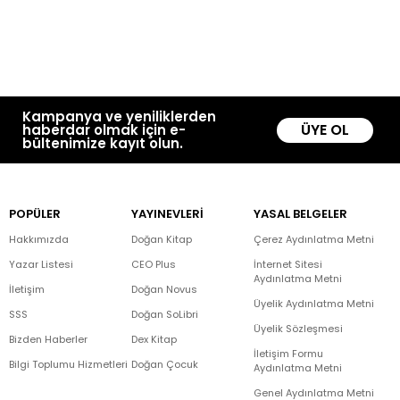
Kampanya ve yeniliklerden
ÜYE OL
haberdar olmak için e-
bültenimize kayıt olun.
POPÜLER
YAYINEVLERİ
YASAL BELGELER
Hakkımızda
Doğan Kitap
Çerez Aydınlatma Metni
Yazar Listesi
CEO Plus
İnternet Sitesi
Aydınlatma Metni
İletişim
Doğan Novus
Üyelik Aydınlatma Metni
SSS
Doğan SoLibri
Üyelik Sözleşmesi
Bizden Haberler
Dex Kitap
İletişim Formu
Bilgi Toplumu Hizmetleri
Doğan Çocuk
Aydınlatma Metni
Genel Aydınlatma Metni