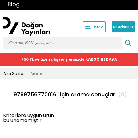
Blog
Kitaplarımız
MENÜ
750 TL ve üzeri alışverişlerinizde
KARGO BEDAVA
Ana Sayfa
Arama
"9789756770016" için arama sonuçları
(0)
Kriterlere uygun ürün
bulunamamıştır.