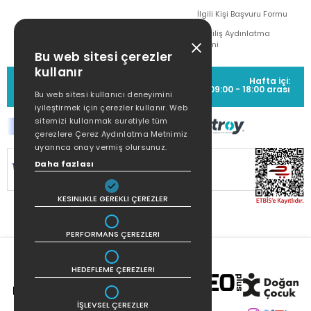
İlgili Kişi Başvuru Formu
Çekiliş Aydınlatma
Metni
Bu web sitesi çerezler
kullanır
MÜŞTERİ HİZMETLERİ
Hafta içi:
(0212) 373 77 00
09:00 - 18:00 arası
Bu web sitesi kullanıcı deneyimini
iyileştirmek için çerezler kullanır. Web
sitemizi kullanmak suretiyle tüm
çerezlere Çerez Aydınlatma Metnimiz
uyarınca onay vermiş olursunuz.
Daha fazlası
SİTEMİZ
256Bit SSL SERTİFİKASI
İLE
KORUNMAKTADIR.
KESINLIKLE GEREKLI ÇEREZLER
PERFORMANS ÇEREZLERI
HEDEFLEME ÇEREZLERI
İŞLEVSEL ÇEREZLER