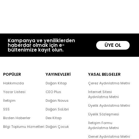
Kampanya ve yeniliklerden
ÜYE OL
haberdar olmak için e-
bültenimize kayıt olun.
POPÜLER
YAYINEVLERİ
YASAL BELGELER
Hakkımızda
Doğan Kitap
Çerez Aydınlatma Metni
Yazar Listesi
CEO Plus
İnternet Sitesi
Aydınlatma Metni
İletişim
Doğan Novus
Üyelik Aydınlatma Metni
SSS
Doğan SoLibri
Üyelik Sözleşmesi
Bizden Haberler
Dex Kitap
İletişim Formu
Bilgi Toplumu Hizmetleri
Doğan Çocuk
Aydınlatma Metni
Genel Aydınlatma Metni