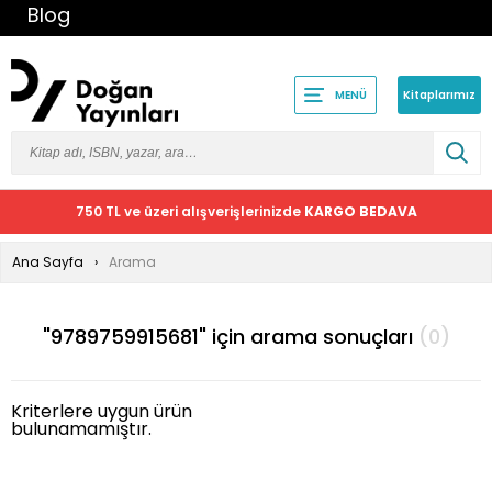
Blog
Kitaplarımız
MENÜ
750 TL ve üzeri alışverişlerinizde
KARGO BEDAVA
Ana Sayfa
Arama
"9789759915681" için arama sonuçları
(0)
Kriterlere uygun ürün
bulunamamıştır.