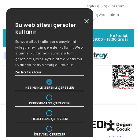
İlgili Kişi Başvuru Formu
Çekiliş Aydınlatma
Metni
Bu web sitesi çerezler
kullanır
MÜŞTERİ HİZMETLERİ
Hafta içi:
(0212) 373 77 00
09:00 - 18:00 arası
Bu web sitesi kullanıcı deneyimini
iyileştirmek için çerezler kullanır. Web
sitemizi kullanmak suretiyle tüm
çerezlere Çerez Aydınlatma Metnimiz
uyarınca onay vermiş olursunuz.
Daha fazlası
SİTEMİZ
256Bit SSL SERTİFİKASI
İLE
KORUNMAKTADIR.
KESINLIKLE GEREKLI ÇEREZLER
PERFORMANS ÇEREZLERI
HEDEFLEME ÇEREZLERI
İŞLEVSEL ÇEREZLER