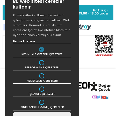
Bu web sitesi çerezler
kullanır
MÜŞTERİ HİZMETLERİ
Hafta içi:
(0212) 373 77 00
09:00 - 18:00 arası
Bu web sitesi kullanıcı deneyimini
iyileştirmek için çerezler kullanır. Web
sitemizi kullanmak suretiyle tüm
çerezlere Çerez Aydınlatma Metnimiz
uyarınca onay vermiş olursunuz.
Daha fazlası
SİTEMİZ
256Bit SSL SERTİFİKASI
İLE
KORUNMAKTADIR.
KESINLIKLE GEREKLI ÇEREZLER
PERFORMANS ÇEREZLERI
HEDEFLEME ÇEREZLERI
İŞLEVSEL ÇEREZLER
SINIFLANDIRILMAMIŞ ÇEREZLER