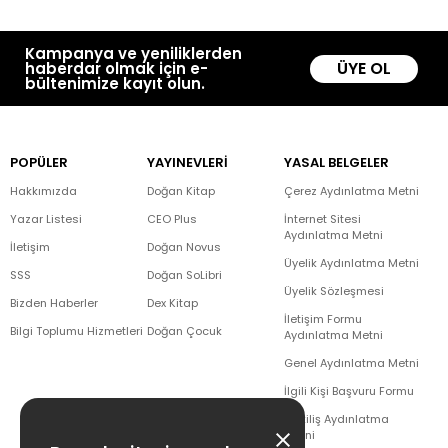
Kampanya ve yeniliklerden
ÜYE OL
haberdar olmak için e-
bültenimize kayıt olun.
POPÜLER
YAYINEVLERİ
YASAL BELGELER
Hakkımızda
Doğan Kitap
Çerez Aydınlatma Metni
Yazar Listesi
CEO Plus
İnternet Sitesi
Aydınlatma Metni
İletişim
Doğan Novus
Üyelik Aydınlatma Metni
SSS
Doğan SoLibri
Üyelik Sözleşmesi
Bizden Haberler
Dex Kitap
İletişim Formu
Bilgi Toplumu Hizmetleri
Doğan Çocuk
Aydınlatma Metni
Genel Aydınlatma Metni
İlgili Kişi Başvuru Formu
Çekiliş Aydınlatma
Metni