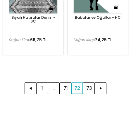
Siyah Hatıralar Denizi -
Babalar ve Oğullar - HC
SC
66,75 TL
74,25 TL
Doğan Kitap
Doğan Kitap
1
...
71
72
73