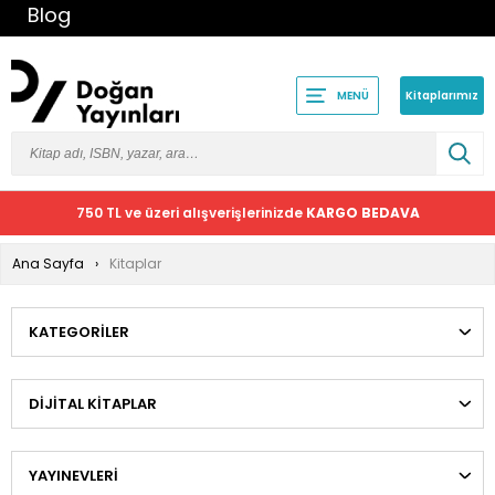
Blog
Kitaplarımız
MENÜ
750 TL ve üzeri alışverişlerinizde
KARGO BEDAVA
Ana Sayfa
Kitaplar
KATEGORILER
DIJITAL KITAPLAR
YAYINEVLERI