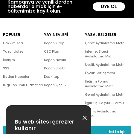
Kampanya ve yeniliklerden
ÜYE OL
haberdar olmak için e-
bültenimize kayıt olun.
POPÜLER
YAYINEVLERİ
YASAL BELGELER
Hakkımızda
Doğan Kitap
Çerez Aydınlatma Metni
Yazar Listesi
CEO Plus
İnternet Sitesi
Aydınlatma Metni
İletişim
Doğan Novus
Üyelik Aydınlatma Metni
SSS
Doğan SoLibri
Üyelik Sözleşmesi
Bizden Haberler
Dex Kitap
İletişim Formu
Bilgi Toplumu Hizmetleri
Doğan Çocuk
Aydınlatma Metni
Genel Aydınlatma Metni
İlgili Kişi Başvuru Formu
Çekiliş Aydınlatma
Metni
Bu web sitesi çerezler
kullanır
MÜŞTERİ HİZMETLERİ
Hafta içi: