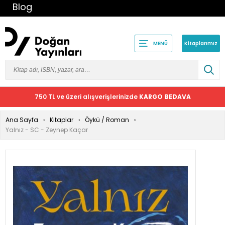
Blog
Kitaplarımız
MENÜ
750 TL ve üzeri alışverişlerinizde
KARGO BEDAVA
Ana Sayfa
Kitaplar
Öykü / Roman
Yalnız - SC - Zeynep Kaçar