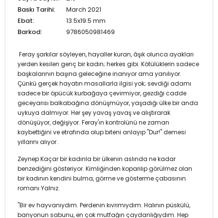
Baskı Tarihi:
March 2021
Ebat:
13.5x19.5 mm
Barkod:
9786050981469
Feray şarkılar söyleyen, hayaller kuran, âşık olunca ayakları
yerden kesilen genç bir kadın; herkes gibi. Kötülüklerin sadece
başkalarının başına geleceğine inanıyor ama yanılıyor.
Çünkü gerçek hayatın masallarla ilgisi yok; sevdiği adamı
sadece bir öpücük kurbağaya çevirmiyor, gezdiği cadde
geceyarısı balkabağına dönüşmüyor, yaşadığı ülke bir anda
uykuya dalmıyor. Her şey yavaş yavaş ve alıştırarak
dönüşüyor, değişiyor. Feray'ın kontrolünü ne zaman
kaybettiğini ve etrafında olup biteni anlayıp "Dur!" demesi
yıllarını alıyor.
Zeynep Kaçar bir kadınla bir ülkenin aslında ne kadar
benzediğini gösteriyor. Kimliğinden koparılıp görülmez olan
bir kadının kendini bulma, görme ve gösterme çabasının
romanı Yalnız.
"Bir ev hayvanıydım. Perdenin kıvrımıydım. Halının püskülü,
banyonun sabunu, en çok mutfağın çaydanlığıydım. Hep