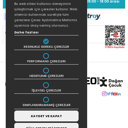
(0212) 373 77 00
09:00 - 18:00 arası
Bu web sitesi kullanıcı deneyimini
iyileştirmek için çerezler kullanır. Web
sitemizi kullanmak suretiyle tüm
çerezlere Çerez Aydınlatma Metnimiz
uyarınca onay vermiş olursunuz.
SİTEMİZ
256Bit SSL SERTİFİKASI
İLE
Daha fazlası
KORUNMAKTADIR.
KESINLIKLE GEREKLI ÇEREZLER
PERFORMANS ÇEREZLERI
HEDEFLEME ÇEREZLERI
İŞLEVSEL ÇEREZLER
SINIFLANDIRILMAMIŞ ÇEREZLER
KAYDET VE KAPAT