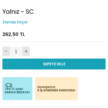
Yalnız - SC
Zeynep Kaçar
262,50 TL
-
+
SEPETE EKLE
Siparişleriniz
750 TL üzeri
5 İŞ GÜNÜNDE KARGODA!
KARGO BEDAVA!