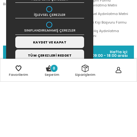
İletişim Formu
Bilgi Toplumu Hizmetleri
Doğan Çocuk
Aydınlatma Metni
Genel Aydınlatma Metni
İŞLEVSEL ÇEREZLER
İlgili Kişi Başvuru Formu
SINIFLANDIRILMAMIŞ ÇEREZLER
Çekiliş Aydınlatma
Metni
KAYDET VE KAPAT
MÜŞTERİ HİZMETLERİ
Hafta içi:
(0212) 373 77 00
09:00 - 18:00 arası
TÜM ÇEREZLERİ REDDET
0
Favorilerim
Sepetim
Siparişlerim
SİTEMİZ
256Bit SSL SERTİFİKASI
İLE
KORUNMAKTADIR.