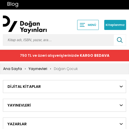
Blog
Kitaplarımız
MENÜ
750 TL ve üzeri alışverişlerinizde
KARGO BEDAVA
Ana Sayfa
Yayınevleri
Doğan Çocuk
DIJITAL KITAPLAR
YAYINEVLERI
YAZARLAR