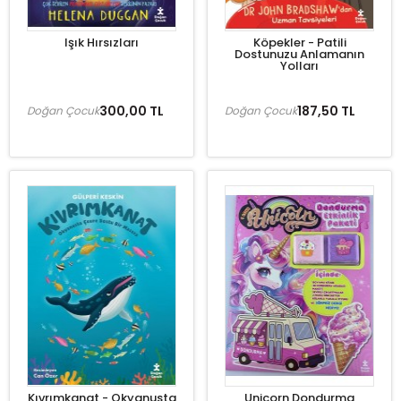
Işık Hırsızları
Köpekler - Patili
Dostunuzu Anlamanın
Yolları
300,00 TL
187,50 TL
Doğan Çocuk
Doğan Çocuk
Kıvrımkanat - Okyanusta
Unicorn Dondurma