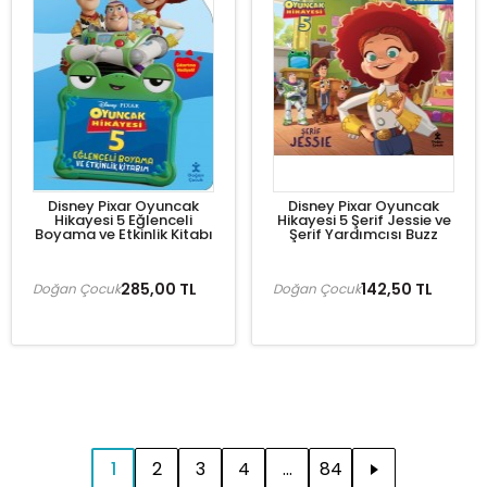
Disney Pixar Oyuncak
Disney Pixar Oyuncak
Hikayesi 5 Eğlenceli
Hikayesi 5 Şerif Jessie ve
Boyama ve Etkinlik Kitabı
Şerif Yardımcısı Buzz
285,00 TL
142,50 TL
Doğan Çocuk
Doğan Çocuk
1
2
3
4
...
84