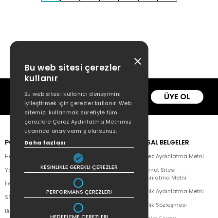
Bu web sitesi çerezler
kullanır
Kampanya ve yeniliklerden
Bu web sitesi kullanıcı deneyimini
ÜYE OL
haberdar olmak için e-
bültenimize kayıt olun.
iyileştirmek için çerezler kullanır. Web
sitemizi kullanmak suretiyle tüm
çerezlere Çerez Aydınlatma Metnimiz
uyarınca onay vermiş olursunuz.
POPÜLER
YAYINEVLERİ
YASAL BELGELER
Daha fazlası
Hakkımızda
Doğan Kitap
Çerez Aydınlatma Metni
KESINLIKLE GEREKLI ÇEREZLER
Yazar Listesi
CEO Plus
İnternet Sitesi
Aydınlatma Metni
İletişim
Doğan Novus
Üyelik Aydınlatma Metni
PERFORMANS ÇEREZLERI
SSS
Doğan SoLibri
Üyelik Sözleşmesi
Bizden Haberler
Dex Kitap
HEDEFLEME ÇEREZLERI