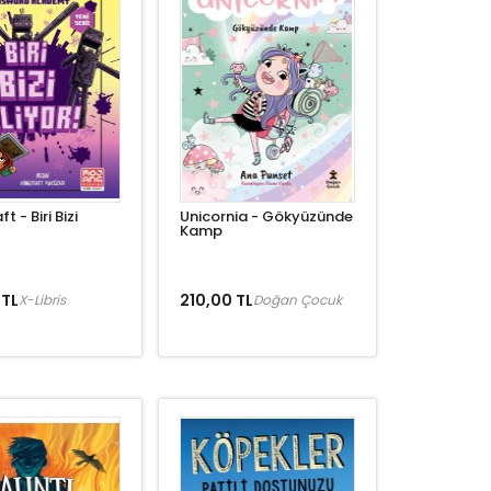
t - Biri Bizi
Unicornia - Gökyüzünde
Kamp
 TL
210,00 TL
X-Libris
Doğan Çocuk