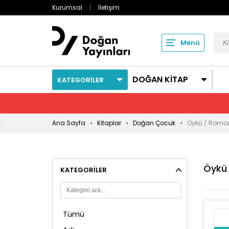
Kurumsal
İletişim
Menü
DOĞAN KİTAP
KATEGORİLER
Ana Sayfa
Kitaplar
Doğan Çocuk
Öykü / Roma
Öykü
KATEGORILER
Tümü