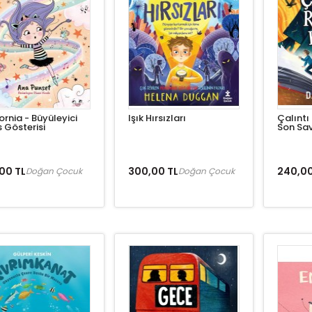
ornia - Büyüleyici
Işık Hırsızları
Çalıntı
 Gösterisi
Son Sa
00 TL
300,00 TL
240,00
Doğan Çocuk
Doğan Çocuk