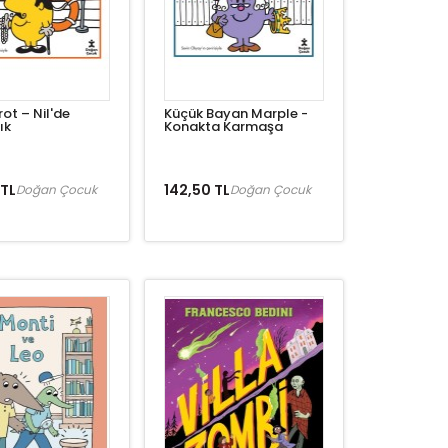
rot – Nil'de
Küçük Bayan Marple -
ık
Konakta Karmaşa
 TL
142,50 TL
Doğan Çocuk
Doğan Çocuk