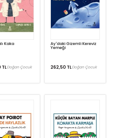
lı Kaka
Ay'daki Gizemli Kereviz
Yemeği
 TL
262,50 TL
Doğan Çocuk
Doğan Çocuk