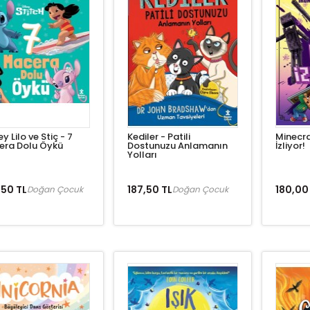
y Lilo ve Stiç - 7
Kediler - Patili
Minecraf
era Dolu Öykü
Dostunuzu Anlamanın
İzliyor!
Yolları
,50 TL
187,50 TL
180,00
Doğan Çocuk
Doğan Çocuk