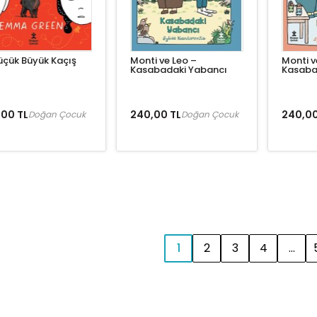
üçük Büyük Kaçış
Monti ve Leo –
Monti v
Kasabadaki Yabancı
Kasaba
,00 TL
240,00 TL
240,00
Doğan Çocuk
Doğan Çocuk
1
2
3
4
...