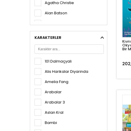
Agatha Christie
Alan Batson
Alexandre Dumas
Aline De Petigny
KARAKTERLER
Kıvr
Amanda Ziller
Okya
Bir 
Amelia Drake
101 Dalmaçyali
202
Ana Punset
Alis Harikalar Diyarinda
Angelo Mozzillo
Amelia Fang
Anıl Basılı
Arabalar
Anna Sewell
Arabalar 3
Anne Booth
Aslan Kral
Antoine De Saint-Exupéry
Bambi
Arzu Tülümen