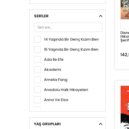
Barbie
ASLI ETİ
Barbie Dreamtopia
Ayfer V. Artaç
SERILER
Bay Ve Bayanlar
AYŞE YORGANCIOĞLU
Bingo Ve Roli
Disn
Ayşegül İldeniz
Hika
14 Yaşında Bir Genç Kızım Ben
Şeri
Ceydi
Aysel Turgut
15 Yaşında Bir Genç Kızım Ben
Çilek Kiz
142,
Aytül Akal
Ada İle Efe
COCO
Bahadır Cüneyt Yalçın
Akademi
Cocomelon
Banu Savu
Amelia Fang
Disney Alice
Barbara Sleigh
Anadolu Halk Hikayeleri
Disney Mickey
Barış Müstecaplıoğlu
Anna Ve Elsa
Disney Prenses
Başak Sözer
Apollo'nun Görevleri
Disney Soy Luna
Beatrice Masini
Aris'in Yolculuğu
Disney Stiç
YAŞ GRUPLARI
Beatrice Nicodeme