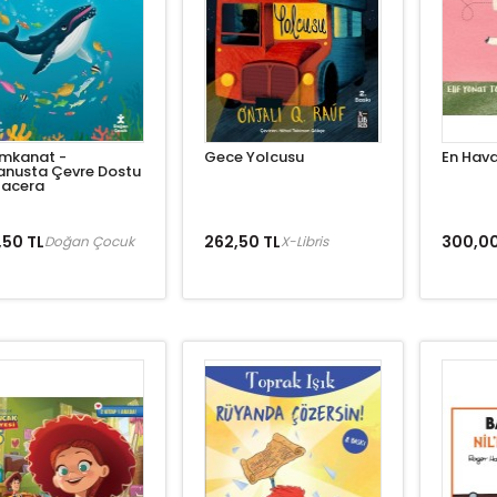
ımkanat -
Gece Yolcusu
En Hava
nusta Çevre Dostu
Macera
,50 TL
262,50 TL
300,00
Doğan Çocuk
X-Libris