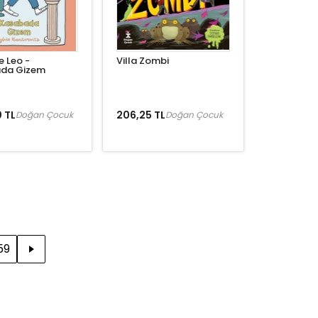
e Leo -
Villa Zombi
da Gizem
 TL
206,25 TL
Doğan Çocuk
Doğan Çocuk
59