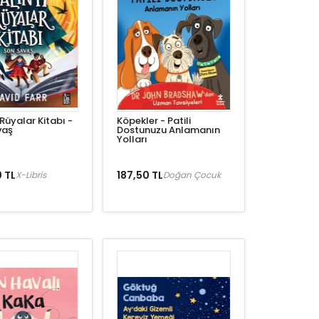
 Rüyalar Kitabı -
Köpekler - Patili
vaş
Dostunuzu Anlamanın
Yolları
 TL
187,50 TL
X-Libris
Doğan Çocuk