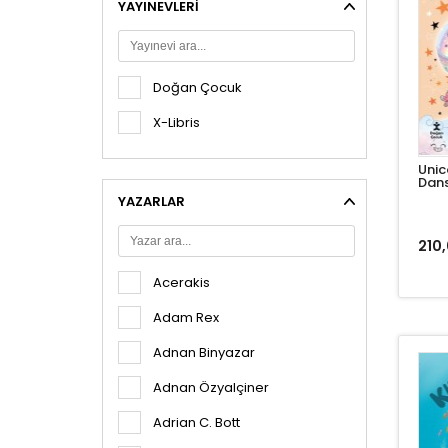
YAYINEVLERI
Deneme
Gezi
İş Dünyası
Doğan Çocuk
Kişisel Gelişim
X-Libris
Klasikler
Unic
Kore Edebiyatı
Dans
YAZARLAR
Popüler Bilim / LOGOS
Sağlık
210,
Şiir
Acerakis
Tarih
Adam Rex
Yemek
Adnan Binyazar
Polisiye - Gerilim
Adnan Özyalçiner
Diğer Kitaplar
Adrian C. Bott