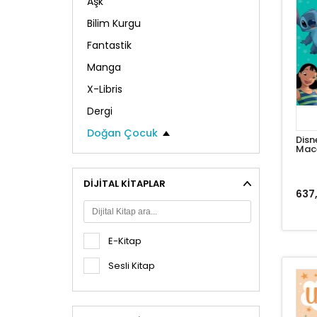
Aşk
Bilim Kurgu
Fantastik
Manga
X-Libris
Dergi
Doğan Çocuk
Disne
Mac
Öykü / Roman
Boyama / Faaliyet
DIJITAL KITAPLAR
Eğitsel
637
Hobi & Oyuncak & Hediyelik
Öykü / Roman
E-Kitap
Anı Biyografi
Anne Baba Akademisi
Sesli Kitap
Araştırma - İnceleme
Çocuk Bakımı ve Gelişimi