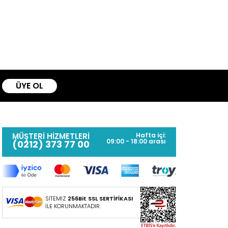
ÜYE OL
MÜŞTERİ HİZMETLERİ
Hafta içi:
09:00 - 18:00 arası
(0212) 373 77 00
SİTEMİZ
256Bit SSL SERTİFİKASI
İLE KORUNMAKTADIR.