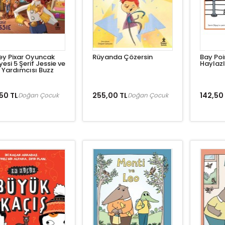
ey Pixar Oyuncak
Rüyanda Çözersin
Bay Poi
yesi 5 Şerif Jessie ve
Haylazl
f Yardımcısı Buzz
50 TL
255,00 TL
142,50
Doğan Çocuk
Doğan Çocuk