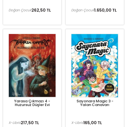
262,50 TL
1.650,00 TL
Doğan Çocuk
Doğan Çocuk
Yarasa Çıkmazı 4 -
Sayonara Magic 3 -
Huzursuz Düşler Evi
Yalan Canavarı
217,50 TL
165,00 TL
X-Libris
X-Libris