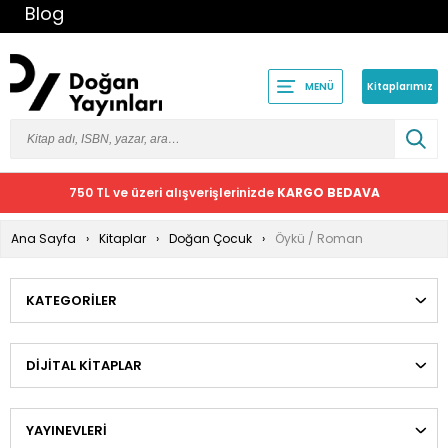
Blog
Kitaplarımız
MENÜ
750 TL ve üzeri alışverişlerinizde
KARGO BEDAVA
Ana Sayfa
Kitaplar
Doğan Çocuk
Öykü / Roman
KATEGORILER
DIJITAL KITAPLAR
YAYINEVLERI