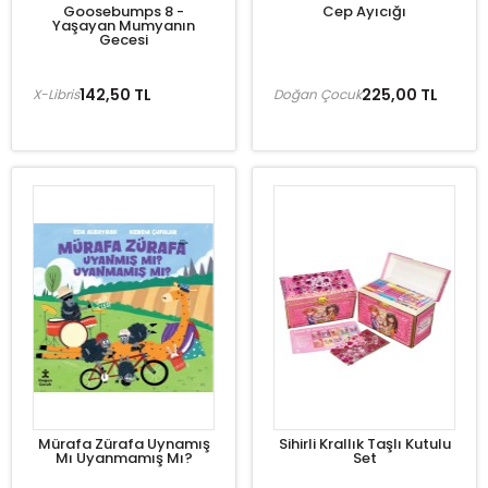
Goosebumps 8 -
Cep Ayıcığı
Yaşayan Mumyanın
Gecesi
142,50 TL
225,00 TL
X-Libris
Doğan Çocuk
Mürafa Zürafa Uynamış
Sihirli Krallık Taşlı Kutulu
Mı Uyanmamış Mı?
Set