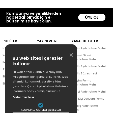
Kampanya ve yeniliklerden
ÜYE OL
haberdar olmak için e-
bültenimize kayıt olun.
POPÜLER
YAYINEVLERİ
YASAL BELGELER
Hakkımızda
Doğan Kitap
Çerez Aydınlatma Metni
Yazar Listesi
CEO Plus
İnternet Sitesi
Bu web sitesi çerezler
Aydınlatma Metni
İletişim
Doğan Novus
kullanır
Üyelik Aydınlatma Metni
SSS
Doğan SoLibri
Bu web sitesi kullanıcı deneyimini
Üyelik Sözleşmesi
Bizden Haberler
Dex Kitap
iyileştirmek için çerezler kullanır. Web
İletişim Formu
sitemizi kullanmak suretiyle tüm
Bilgi Toplumu Hizmetleri
Doğan Çocuk
Aydınlatma Metni
çerezlere Çerez Aydınlatma Metnimiz
uyarınca onay vermiş olursunuz.
Genel Aydınlatma Metni
Daha fazlası
İlgili Kişi Başvuru Formu
Çekiliş Aydınlatma
KESINLIKLE GEREKLI ÇEREZLER
Metni