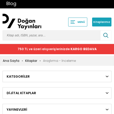
Blog
Kitaplarımız
MENÜ
750 TL ve üzeri alışverişlerinizde
KARGO BEDAVA
Ana Sayfa
Kitaplar
Araştırma - İnceleme
KATEGORILER
DIJITAL KITAPLAR
YAYINEVLERI