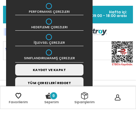
MÜŞTERİ HİZMETLERİ
PERFORMANS ÇEREZLERI
Hafta içi:
(0212) 373 77 00
09:00 - 18:00 arası
HEDEFLEME ÇEREZLERI
İŞLEVSEL ÇEREZLER
SİTEMİZ
256Bit SSL SERTİFİKASI
İLE
KORUNMAKTADIR.
SINIFLANDIRILMAMIŞ ÇEREZLER
KAYDET VE KAPAT
TÜM ÇEREZLERİ REDDET
0
Favorilerim
Sepetim
Siparişlerim