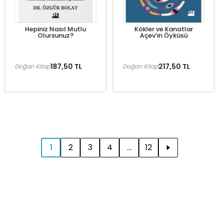
Hepiniz Nasıl Mutlu
Kökler ve Kanatlar
Olursunuz?
Açev’in Öyküsü
187,50 TL
217,50 TL
Doğan Kitap
Doğan Kitap
1
2
3
4
...
12