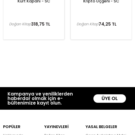
Kürt Kapanı - SC
Kripto Üçgeni - SC
318,75 TL
74,25 TL
Doğan Kitap
Doğan Kitap
Kampanya ve yeniliklerden
ÜYE OL
haberdar olmak için e-
bültenimize kayıt olun.
POPÜLER
YAYINEVLERİ
YASAL BELGELER