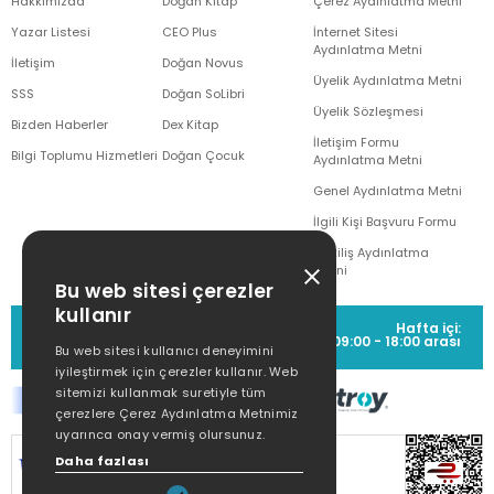
Hakkımızda
Doğan Kitap
Çerez Aydınlatma Metni
Yazar Listesi
CEO Plus
İnternet Sitesi
Aydınlatma Metni
İletişim
Doğan Novus
Üyelik Aydınlatma Metni
SSS
Doğan SoLibri
Üyelik Sözleşmesi
Bizden Haberler
Dex Kitap
İletişim Formu
Bilgi Toplumu Hizmetleri
Doğan Çocuk
Aydınlatma Metni
Genel Aydınlatma Metni
İlgili Kişi Başvuru Formu
Çekiliş Aydınlatma
Metni
Bu web sitesi çerezler
kullanır
MÜŞTERİ HİZMETLERİ
Hafta içi:
(0212) 373 77 00
09:00 - 18:00 arası
Bu web sitesi kullanıcı deneyimini
iyileştirmek için çerezler kullanır. Web
sitemizi kullanmak suretiyle tüm
çerezlere Çerez Aydınlatma Metnimiz
uyarınca onay vermiş olursunuz.
SİTEMİZ
256Bit SSL SERTİFİKASI
İLE
Daha fazlası
KORUNMAKTADIR.