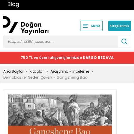
Blog
Kitaplarımız
MENÜ
750 TL ve üzeri alışverişlerinizde
KARGO BEDAVA
Ana Sayfa
Kitaplar
Araştırma - İnceleme
Demokrasiler Neden Çöker? - Gangsheng Bao