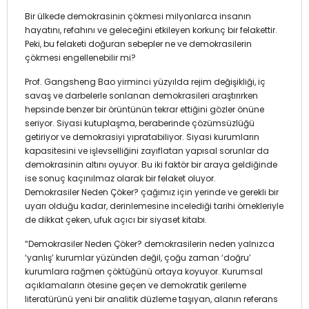
Bir ülkede demokrasinin çökmesi milyonlarca insanın
hayatını, refahını ve geleceğini etkileyen korkunç bir felakettir.
Peki, bu felaketi doğuran sebepler ne ve demokrasilerin
çökmesi engellenebilir mi?
Prof. Gangsheng Bao yirminci yüzyılda rejim değişikliği, iç
savaş ve darbelerle sonlanan demokrasileri araştırırken
hepsinde benzer bir örüntünün tekrar ettiğini gözler önüne
seriyor. Siyasi kutuplaşma, beraberinde çözümsüzlüğü
getiriyor ve demokrasiyi yıpratabiliyor. Siyasi kurumların
kapasitesini ve işlevselliğini zayıflatan yapısal sorunlar da
demokrasinin altını oyuyor. Bu iki faktör bir araya geldiğinde
ise sonuç kaçınılmaz olarak bir felaket oluyor.
Demokrasiler Neden Çöker? çağımız için yerinde ve gerekli bir
uyarı olduğu kadar, derinlemesine incelediği tarihi örnekleriyle
de dikkat çeken, ufuk açıcı bir siyaset kitabı.
“Demokrasiler Neden Çöker? demokrasilerin neden yalnızca
‘yanlış’ kurumlar yüzünden değil, çoğu zaman ‘doğru’
kurumlara rağmen çöktüğünü ortaya koyuyor. Kurumsal
açıklamaların ötesine geçen ve demokratik gerileme
literatürünü yeni bir analitik düzleme taşıyan, alanın referans