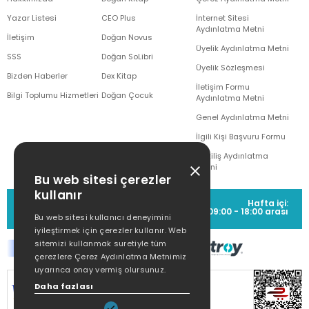
Yazar Listesi
CEO Plus
İnternet Sitesi
Aydınlatma Metni
İletişim
Doğan Novus
Üyelik Aydınlatma Metni
SSS
Doğan SoLibri
Üyelik Sözleşmesi
Bizden Haberler
Dex Kitap
İletişim Formu
Bilgi Toplumu Hizmetleri
Doğan Çocuk
Aydınlatma Metni
Genel Aydınlatma Metni
İlgili Kişi Başvuru Formu
Çekiliş Aydınlatma
Metni
Bu web sitesi çerezler
kullanır
MÜŞTERİ HİZMETLERİ
Hafta içi:
(0212) 373 77 00
09:00 - 18:00 arası
Bu web sitesi kullanıcı deneyimini
iyileştirmek için çerezler kullanır. Web
sitemizi kullanmak suretiyle tüm
çerezlere Çerez Aydınlatma Metnimiz
uyarınca onay vermiş olursunuz.
SİTEMİZ
256Bit SSL SERTİFİKASI
İLE
Daha fazlası
KORUNMAKTADIR.