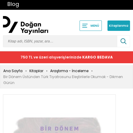
Blog
Kitaplarımız
MENÜ
750 TL ve üzeri alışverişlerinizde
KARGO BEDAVA
Ana Sayfa
Kitaplar
Araştırma - İnceleme
Bir Dönem Üstünden Türk Tiyatrosunu Eleştirilerle Okumak - Dikmen
Gürün