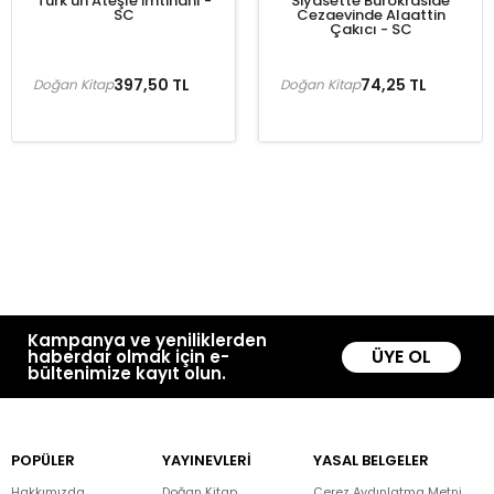
Türk'ün Ateşle İmtihanı -
Siyasette Bürokraside
SC
Cezaevinde Alaattin
Çakıcı - SC
397,50 TL
74,25 TL
Doğan Kitap
Doğan Kitap
Kampanya ve yeniliklerden
ÜYE OL
haberdar olmak için e-
bültenimize kayıt olun.
POPÜLER
YAYINEVLERİ
YASAL BELGELER
Hakkımızda
Doğan Kitap
Çerez Aydınlatma Metni