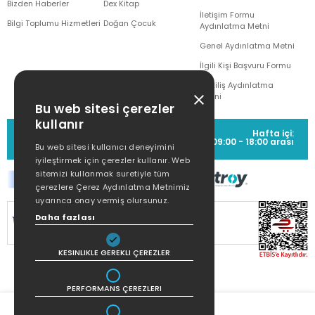
Bizden Haberler
Dex Kitap
İletişim Formu
Bilgi Toplumu Hizmetleri
Doğan Çocuk
Aydınlatma Metni
Genel Aydınlatma Metni
İlgili Kişi Başvuru Formu
Çekiliş Aydınlatma
Metni
Bu web sitesi çerezler
kullanır
MÜŞTERİ HİZMETLERİ
Hafta içi:
(0212) 373 77 00
09:00 - 18:00 arası
Bu web sitesi kullanıcı deneyimini
iyileştirmek için çerezler kullanır. Web
sitemizi kullanmak suretiyle tüm
çerezlere Çerez Aydınlatma Metnimiz
uyarınca onay vermiş olursunuz.
Daha fazlası
SİTEMİZ
256Bit SSL SERTİFİKASI
İLE
KORUNMAKTADIR.
KESINLIKLE GEREKLI ÇEREZLER
PERFORMANS ÇEREZLERI