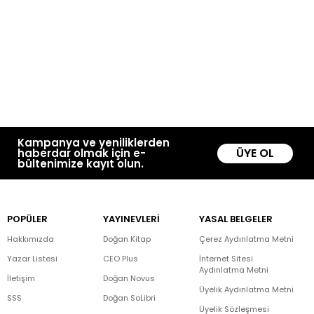
Kampanya ve yeniliklerden
ÜYE OL
haberdar olmak için e-
bültenimize kayıt olun.
POPÜLER
YAYINEVLERİ
YASAL BELGELER
Hakkımızda
Doğan Kitap
Çerez Aydınlatma Metni
Yazar Listesi
CEO Plus
İnternet Sitesi
Aydınlatma Metni
İletişim
Doğan Novus
Üyelik Aydınlatma Metni
SSS
Doğan SoLibri
Üyelik Sözleşmesi