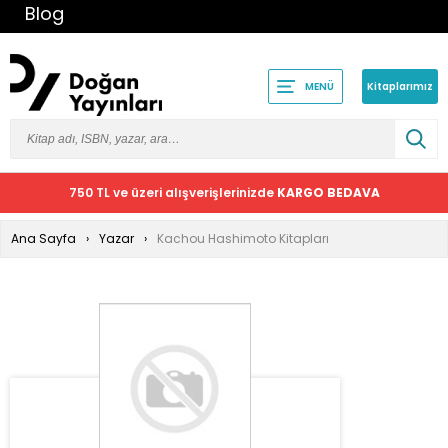
Blog
Kitaplarımız
MENÜ
750 TL ve üzeri alışverişlerinizde
KARGO BEDAVA
Ana Sayfa
Yazar
Kachou Hashimoto Kitapları