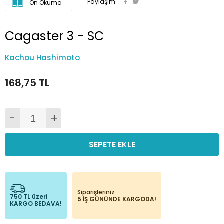
Paylaşım:
Ön Okuma
Cagaster 3 - SC
Kachou Hashimoto
168,75 TL
-
+
SEPETE EKLE
Siparişleriniz
750 TL üzeri
5 İŞ GÜNÜNDE KARGODA!
KARGO BEDAVA!