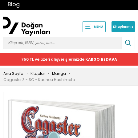
Blog
Kitaplarımız
MENÜ
750 TL ve üzeri alışverişlerinizde
KARGO BEDAVA
Ana Sayfa
Kitaplar
Manga
Cagaster 3 - SC - Kachou Hashimoto