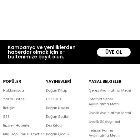
Kampanya ve yeniliklerden
ÜYE OL
haberdar olmak için e-
bültenimize kayıt olun.
POPÜLER
YAYINEVLERİ
YASAL BELGELER
Hakkımızda
Doğan Kitap
Çerez Aydınlatma Metni
Yazar Listesi
CEO Plus
İnternet Sitesi
Aydınlatma Metni
İletişim
Doğan Novus
Üyelik Aydınlatma Metni
SSS
Doğan SoLibri
Üyelik Sözleşmesi
Bizden Haberler
Dex Kitap
İletişim Formu
Bilgi Toplumu Hizmetleri
Doğan Çocuk
Aydınlatma Metni