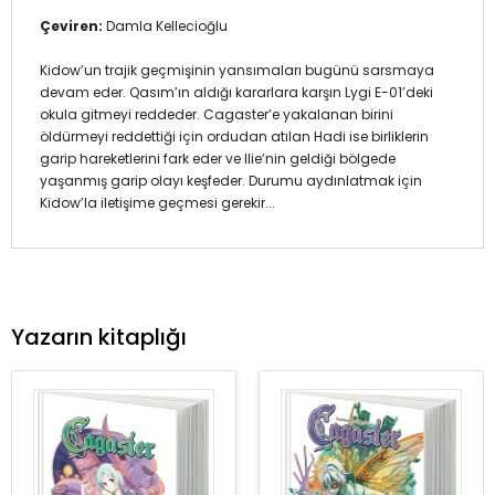
Çeviren:
Damla Kellecioğlu
Kidow’un trajik geçmişinin yansımaları bugünü sarsmaya
devam eder. Qasım’ın aldığı kararlara karşın Lygi E-01’deki
okula gitmeyi reddeder. Cagaster’e yakalanan birini
öldürmeyi reddettiği için ordudan atılan Hadi ise birliklerin
garip hareketlerini fark eder ve Ilie’nin geldiği bölgede
yaşanmış garip olayı keşfeder. Durumu aydınlatmak için
Kidow’la iletişime geçmesi gerekir...
Yazarın kitaplığı