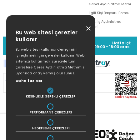
Genel Aydınlatma Metni
İlgili Kişi Başvuru Formu
Çekiliş Aydınlatma
Metni
Bu web sitesi çerezler
kullanır
MÜŞTERİ HİZMETLERİ
Hafta içi:
(0212) 373 77 00
09:00 - 18:00 arası
Bu web sitesi kullanıcı deneyimini
iyileştirmek için çerezler kullanır. Web
sitemizi kullanmak suretiyle tüm
çerezlere Çerez Aydınlatma Metnimiz
uyarınca onay vermiş olursunuz.
SİTEMİZ
256Bit SSL SERTİFİKASI
İLE
Daha fazlası
KORUNMAKTADIR.
KESINLIKLE GEREKLI ÇEREZLER
PERFORMANS ÇEREZLERI
HEDEFLEME ÇEREZLERI