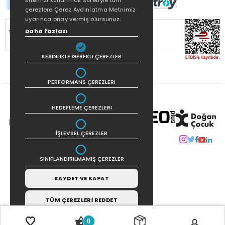
sitemizi kullanmak suretiyle tüm
çerezlere Çerez Aydınlatma Metnimiz
uyarınca onay vermiş olursunuz.
SİTEMİZ
256Bit SSL SERTİFİKASI
İLE
Daha fazlası
KORUNMAKTADIR.
KESINLIKLE GEREKLI ÇEREZLER
PERFORMANS ÇEREZLERI
HEDEFLEME ÇEREZLERI
İŞLEVSEL ÇEREZLER
SINIFLANDIRILMAMIŞ ÇEREZLER
KAYDET VE KAPAT
TÜM ÇEREZLERİ REDDET
0