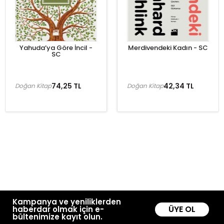
Yahuda’ya Göre İncil -
Merdivendeki Kadın - SC
SC
74,25 TL
42,34 TL
Doğan Kitap
Doğan Kitap
Kampanya ve yeniliklerden
ÜYE OL
haberdar olmak için e-
bültenimize kayıt olun.