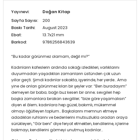
Yayınevi:
Doğan Kitap
Sayfa Sayısı:
200
Baskı Tarihi:
August 2023
Ebat:
13.7x21 mm
Barkod:
9786256843639
“Bu kadar görünmez olamam, değil mi?”
Kadınların kafeslerin ardında sokağı izledikleri, varlıklarını
duyurmadan yaşadıkları zamanların üstünden çok uzun
yıllar geçti. Şimdi kadınlar sokakta, işyerinde, her yerde… Ama
yine de onları görünmez kılan bir şeyler var: “Ben buradayım”
demeyen bir baba; bağrı buz kesen bir anne; sevgileri hep
başka zamanlara bırakan sevgililer; “bize göre yaşamalısın”
diyen el âlem; kadınlara hep güzel, bakımlı, mükemmel
olmayı öğütleyen toplum… Başkalarını memnun etmeye
adadıkları ruhlarını ve bedenlerini mutsuzlukla oradan oraya
sürükleyen, “Gör beni” diye feryat etmekten, kendilerine, içlerine
bakmayı, kendilerini görmeyi unutmuş kadınlar…