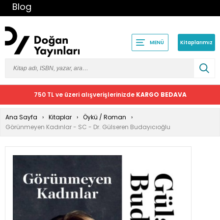
Blog
Kitaplarımız
MENÜ
750 TL ve üzeri alışverişlerinizde
KARGO BEDAVA
Ana Sayfa
Kitaplar
Öykü / Roman
Görünmeyen Kadınlar - SC - Dr. Gülseren Budayıcıoğlu