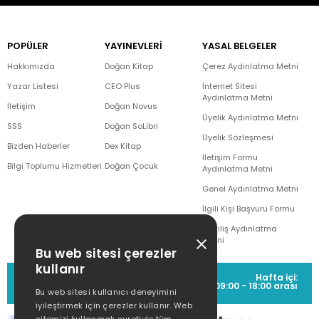
POPÜLER
YAYINEVLERİ
YASAL BELGELER
Hakkımızda
Doğan Kitap
Çerez Aydınlatma Metni
Yazar Listesi
CEO Plus
İnternet Sitesi
Aydınlatma Metni
İletişim
Doğan Novus
Üyelik Aydınlatma Metni
SSS
Doğan SoLibri
Üyelik Sözleşmesi
Bizden Haberler
Dex Kitap
İletişim Formu
Bilgi Toplumu Hizmetleri
Doğan Çocuk
Aydınlatma Metni
Genel Aydınlatma Metni
İlgili Kişi Başvuru Formu
Çekiliş Aydınlatma
Metni
Bu web sitesi çerezler
kullanır
MÜŞTERİ HİZMETLERİ
Hafta içi:
(0212) 373 77 00
09:00 - 18:00 arası
Bu web sitesi kullanıcı deneyimini
iyileştirmek için çerezler kullanır. Web