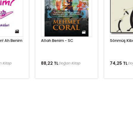
m! Ah Benim
Allah Benim - SC
Sönmüş Kibri
88,22 TL
74,25 TL
 Kitap
Doğan Kitap
Do