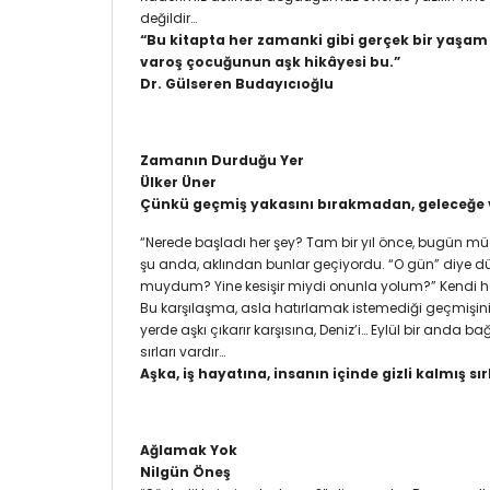
değildir…
“Bu kitapta her zamanki gibi gerçek bir yaşam 
varoş çocuğunun aşk hikâyesi bu.”
Dr. Gülseren Budayıcıoğlu
Zamanın Durduğu Yer
Ülker Üner
Çünkü geçmiş yakasını bırakmadan, geleceğe 
“Nerede başladı her şey? Tam bir yıl önce, bugün mü
şu anda, aklından bunlar geçiyordu. “O gün” diye d
muydum? Yine kesişir miydi onunla yolum?” Kendi halind
Bu karşılaşma, asla hatırlamak istemediği geçmişini 
yerde aşkı çıkarır karşısına, Deniz’i… Eylül bir anda 
sırları vardır…
Aşka, iş hayatına, insanın içinde gizli kalmış s
Ağlamak Yok
Nilgün Öneş