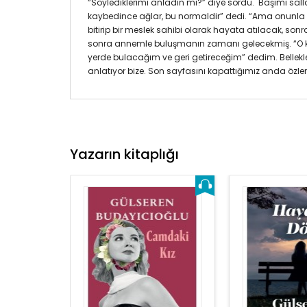
“Söylediklerimi anladın mı?” diye sordu. Başımı sall
kaybedince ağlar, bu normaldir” dedi. “Ama onunla 
bitirip bir meslek sahibi olarak hayata atılacak, s
sonra annemle buluşmanın zamanı gelecekmiş. “O k
yerde bulacağım ve geri getireceğim” dedim. Bellekle
anlatıyor bize. Son sayfasını kapattığımız anda özl
Yazarın kitaplığı