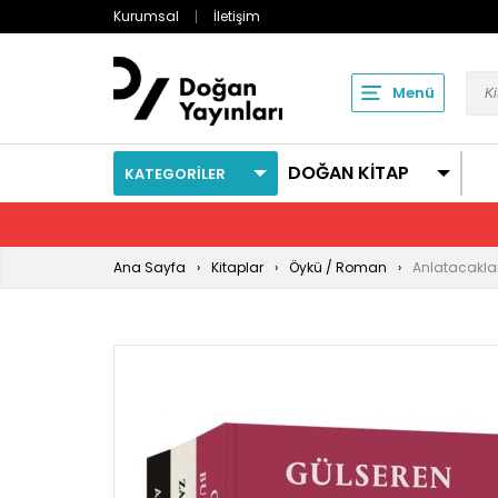
Kurumsal
İletişim
Menü
DOĞAN KİTAP
KATEGORİLER
Ana Sayfa
Kitaplar
Öykü / Roman
Anlatacaklar