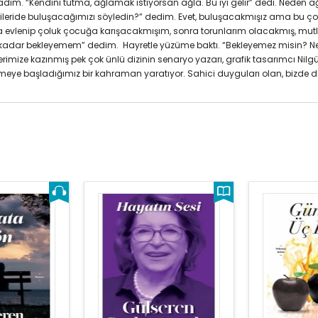
adım. “Kendini tutma, ağlamak istiyorsan ağla. Bu iyi gelir” dedi. Neden 
ileride buluşacağımızı söyledin?” dedim. Evet, buluşacakmışız ama bu ç
onra evlenip çoluk çocuğa karışacakmışım, sonra torunlarım olacakmış, m
adar bekleyemem” dedim. Hayretle yüzüme baktı. “Bekleyemez misin? Ne 
rimize kazınmış pek çok ünlü dizinin senaryo yazarı, grafik tasarımcı Nil
emeye başladığımız bir kahraman yaratıyor. Sahici duyguları olan, bizde d