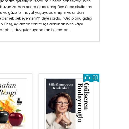
ağlamam gerektiğini sordum. “İnsan çok sevdiği birini
ok uzun zaman sonra olacakmış. Ben önce okullarımı
utlu ve güzel bir hayat yaşayacakmışım ve ondan
demek bekleyemem?” diye sordu. “Gidip onu gittiği
gün Öneş, Ağlamak Yok!’ta içe dokunan bir hikâye
e sahici duygular uyandıran bir roman...