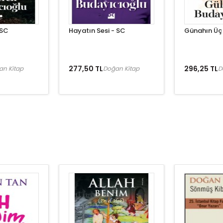
 SC
Hayatın Sesi - SC
Günahın Üç 
277,50 TL
296,25 TL
an Kitap
Doğan Kitap
D