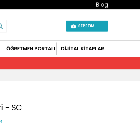
Blog
SEPETİM
ÖĞRETMEN PORTALI
DİJİTAL KİTAPLAR
i - SC
er