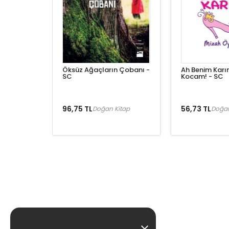
Öksüz Ağaçların Çobanı -
Ah Benim Karı
SC
Kocam! - SC
96,75 TL
56,73 TL
Doğan Kitap
Doğan