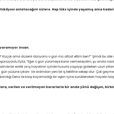
hikâyesi anlatacağım sizlere. Hep lüks içinde yaşamış ama kaderi
varamıyor insan.
? Küçük ama düzenli dünyamı o gün mü altüst ettim ben?” Şimdi bu otel o
üşünüyordu Eylül, “Eğer o gün yürümeye karar vermeseydim, şu anda nası
e bir evlilik ve iş hayatının içinde huzurla yaşayıp giderken uzun yıllarda
gün yüzüne çıkarır. Ve ardından yeni bir iş teklifine sebep olur. Çok geçm
bağlandığı Deniz ile karşı koyamadığı bir aşkın içine sürüklenirken hayatın 
ırlara, verilen ve verilmeyen kararlarla bir anda yönü değişen, bir