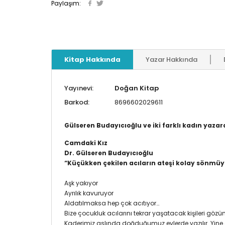
Paylaşım:
Kitap Hakkında
Yazar Hakkında
Yayınevi:
Doğan Kitap
Barkod:
8696602029611
Gülseren Budayıcıoğlu ve iki farklı kadın yazar
Camdaki Kız
Dr. Gülseren Budayıcıoğlu
“Küçükken çekilen acıların ateşi kolay sönmüy
Aşk yakıyor
Ayrılık kavuruyor
Aldatılmaksa hep çok acıtıyor…
Bize çocukluk acılarını tekrar yaşatacak kişileri gözü
Kaderimiz aslında doğduğumuz evlerde yazılır. Yine 