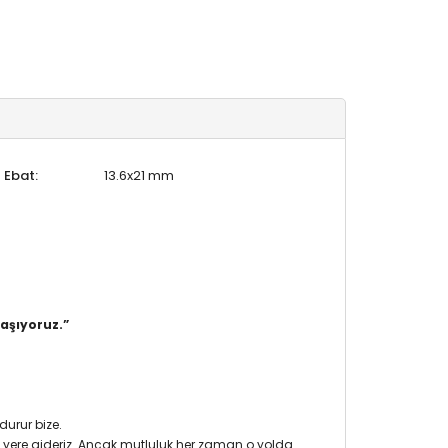
Ebat:
13.6x21 mm
aşıyoruz.”
durur bize.
ü yere gideriz. Ancak mutluluk her zaman o yolda