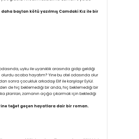
 daha baştan kötü yazılmış Camdaki Kız ile bir
dasında, uyku ile uyanıklık arasında gidip geldiği
l olurdu acaba hayatım? Yine bu otel odasında olur
n sonra çocukluk arkadaşı Elif ile karşılaşır Eylül.
eden de hiç beklemediği bir anda, hiç beklemediği bir
başka planları, zamanın açığa çıkarmak için beklediği
birine teğet geçen hayatlara dair bir roman.