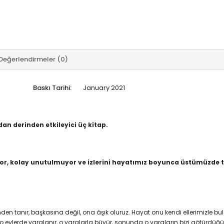
Değerlendirmeler (0)
Baskı Tarihi:
January 2021
dan derinden etkileyici üç kitap.
or, kolay unutulmuyor ve izlerini hayatımız boyunca üstümüzde t
nden tanır, başkasına değil, ona âşık oluruz. Hayat onu kendi ellerimizle bul
o evlerde yaralanır, o yaralarla büyür, sonunda o yaraların bizi götürdüğ