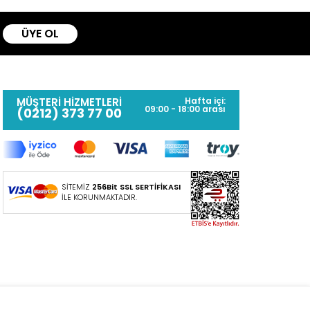
ÜYE OL
MÜŞTERİ HİZMETLERİ
Hafta içi:
09:00 - 18:00 arası
(0212) 373 77 00
SİTEMİZ
256Bit SSL SERTİFİKASI
İLE KORUNMAKTADIR.