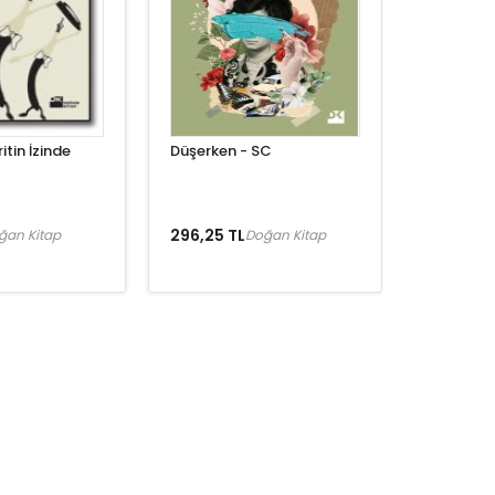
tin İzinde
Düşerken - SC
296,25 TL
ğan Kitap
Doğan Kitap