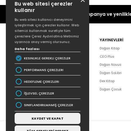
Bu web sitesi çerezler
kullanır
Kampanya ve yenilikle
Bu web sitesi kullanıcı deneyimini
iyileştirmek için çerezler kullanır. Web
sitemizi kullanmak suretiyle tüm
çerezlere Çerez Aydınlatma Metnimiz
POPÜLER
YAYINEVLERİ
uyarınca onay vermiş olursunuz.
Hakkımızda
Doğan Kitap
Daha fazlası
Yazar Listesi
CEO Plus
KESINLIKLE GEREKLI ÇEREZLER
İletişim
Doğan Novus
PERFORMANS ÇEREZLERI
SSS
Doğan SoLibri
Bizden Haberler
Dex Kitap
HEDEFLEME ÇEREZLERI
Bilgi Toplumu Hizmetleri
Doğan Çocuk
İŞLEVSEL ÇEREZLER
SINIFLANDIRILMAMIŞ ÇEREZLER
KAYDET VE KAPAT