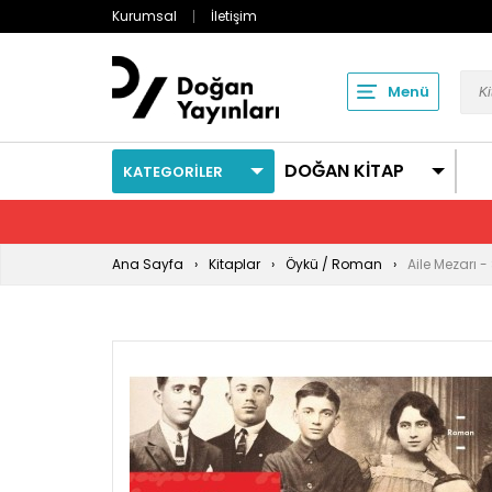
Kurumsal
İletişim
Menü
DOĞAN KİTAP
KATEGORİLER
Ana Sayfa
Kitaplar
Öykü / Roman
Aile Mezarı -