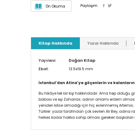
Paylaşım:
Ön Okuma
Kitap Hakkında
Yazar Hakkında
Yayınevi:
Doğan Kitap
Ebat:
13.5x19.5 mm
İstanbul’dan Atina’ya göçenlerin ve kalanların 
Bu hikâye tek bir kişi hakkındadır. Ama hep olduğu gi
babası ve eşi Zaharias; adının anlamı erdem olması
yeniden kilise olmadığı için hiç evlenmemiş Artemis; L
Türkler: yazar tarafından çok sevilen Ali Bey, adın
herkes kadar hakka sahip olması gereken başkaları