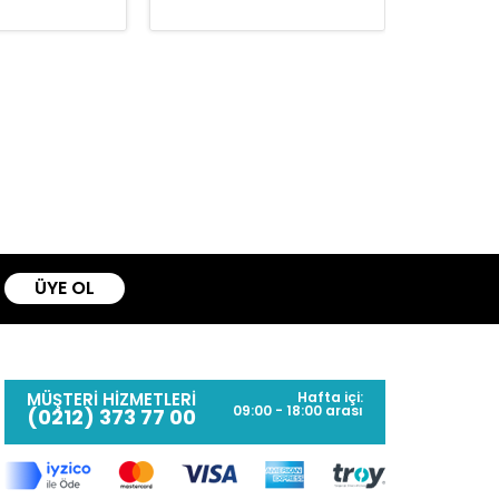
ÜYE OL
MÜŞTERİ HİZMETLERİ
Hafta içi:
09:00 - 18:00 arası
(0212) 373 77 00