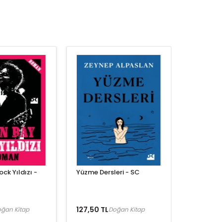
ck Yıldızı -
Yüzme Dersleri - SC
127,50 TL
ğan Kitap
Doğan Kitap