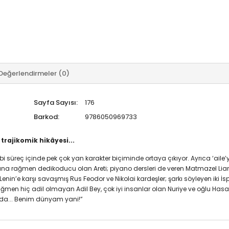
Değerlendirmeler (0)
Sayfa Sayısı:
176
Barkod:
9786050969733
trajikomik hikâyesi...
bi süreç içinde pek çok yan karakter biçiminde ortaya çıkıyor. Ayrıca ‘aile’
na rağmen dedikoducu olan Areti; piyano dersleri de veren Matmazel Lia
enin’e karşı savaşmış Rus Feodor ve Nikolai kardeşler; şarkı söyleyen iki İsp
a rağmen hiç adil olmayan Adil Bey, çok iyi insanlar olan Nuriye ve oğl
 da... Benim dünyam yani!”