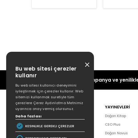
Bu web sitesi çerezler
kullanır
Kampanya ve yenilikle
Bu web sitesi kullanıcı deneyimini
iyileştirmek için çerezler kullanır. Web
sitemizi kullanmak suretiyle tüm
çerezlere Çerez Aydınlatma Metnimiz
POPÜLER
YAYINEVLERİ
uyarınca onay vermiş olursunuz.
Hakkımızda
Doğan Kitap
Daha fazlası
Yazar Listesi
CEO Plus
KESINLIKLE GEREKLI ÇEREZLER
İletişim
Doğan Novus