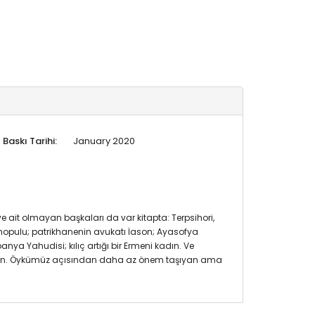
Baskı Tarihi:
January 2020
ye ait olmayan başkaları da var kitapta: Terpsihori,
nopulu; patrikhanenin avukatı İason; Ayasofya
anya Yahudisi; kılıç artığı bir Ermeni kadın. Ve
u Hasan. Öykümüz açısından daha az önem taşıyan ama