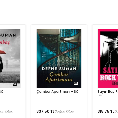
SC
Çember Apartmanı - SC
Sayın Bay Ro
SC
337,50 TL
318,75 TL
an Kitap
Doğan Kitap
Do