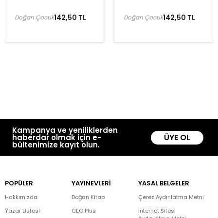
142,50 TL
142,50 TL
Doğan Çocuk
Doğan Çocuk
Kampanya ve yeniliklerden
ÜYE OL
haberdar olmak için e-
bültenimize kayıt olun.
POPÜLER
YAYINEVLERİ
YASAL BELGELER
Hakkımızda
Doğan Kitap
Çerez Aydınlatma Metni
Yazar Listesi
CEO Plus
İnternet Sitesi