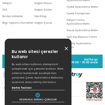
Aydınlatma Metni
İletişim
Doğan Novus
Üyelik Aydınlatma Metni
SSS
Doğan SoLibri
Üyelik Sözleşmesi
Bizden Haberler
Dex Kitap
İletişim Formu
Bilgi Toplumu Hizmetleri
Doğan Çocuk
Aydınlatma Metni
Genel Aydınlatma Metni
İlgili Kişi Başvuru Formu
Çekiliş Aydınlatma
Metni
Bu web sitesi çerezler
kullanır
MÜŞTERİ HİZMETLERİ
Hafta içi:
(0212) 373 77 00
09:00 - 18:00 arası
Bu web sitesi kullanıcı deneyimini
iyileştirmek için çerezler kullanır. Web
sitemizi kullanmak suretiyle tüm
çerezlere Çerez Aydınlatma Metnimiz
uyarınca onay vermiş olursunuz.
SİTEMİZ
256Bit SSL SERTİFİKASI
İLE
Daha fazlası
KORUNMAKTADIR.
KESINLIKLE GEREKLI ÇEREZLER