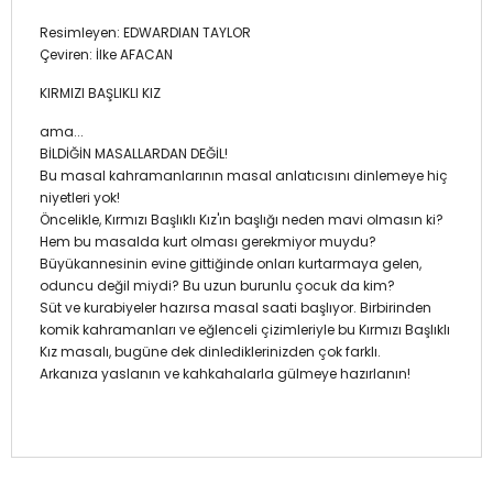
Resimleyen: EDWARDIAN TAYLOR
Çeviren: İlke AFACAN
KIRMIZI BAŞLIKLI KIZ
ama...
BİLDİĞİN MASALLARDAN DEĞİL!
Bu masal kahramanlarının masal anlatıcısını dinlemeye hiç
niyetleri yok!
Öncelikle, Kırmızı Başlıklı Kız'ın başlığı neden mavi olmasın ki?
Hem bu masalda kurt olması gerekmiyor muydu?
Büyükannesinin evine gittiğinde onları kurtarmaya gelen,
oduncu değil miydi? Bu uzun burunlu çocuk da kim?
Süt ve kurabiyeler hazırsa masal saati başlıyor. Birbirinden
komik kahramanları ve eğlenceli çizimleriyle bu Kırmızı Başlıklı
Kız masalı, bugüne dek dinlediklerinizden çok farklı.
Arkanıza yaslanın ve kahkahalarla gülmeye hazırlanın!