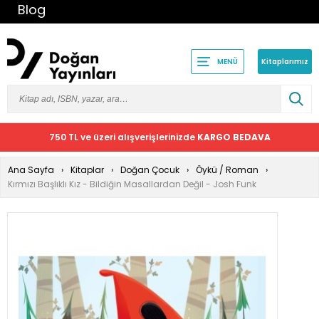
Blog
Kitaplarımız
MENÜ
750 TL ve üzeri alışverişlerinizde
KARGO BEDAVA
Ana Sayfa
Kitaplar
Doğan Çocuk
Öykü / Roman
Kırmızı Başlıklı Kız - Bildiğin Masallardan Değil - Josh Funk