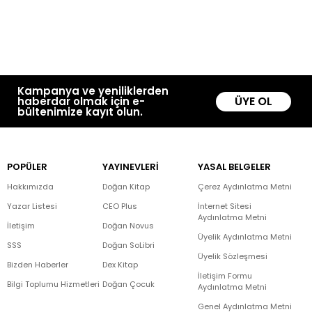
Kampanya ve yeniliklerden
ÜYE OL
haberdar olmak için e-
bültenimize kayıt olun.
POPÜLER
YAYINEVLERİ
YASAL BELGELER
Hakkımızda
Doğan Kitap
Çerez Aydınlatma Metni
Yazar Listesi
CEO Plus
İnternet Sitesi
Aydınlatma Metni
İletişim
Doğan Novus
Üyelik Aydınlatma Metni
SSS
Doğan SoLibri
Üyelik Sözleşmesi
Bizden Haberler
Dex Kitap
İletişim Formu
Bilgi Toplumu Hizmetleri
Doğan Çocuk
Aydınlatma Metni
Genel Aydınlatma Metni