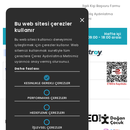
İlgili Kişi Başvuru Formu
Çekiliş Aydınlatma
Metni
Bu web sitesi çerezler
kullanır
MÜŞTERİ HİZMETLERİ
Hafta içi:
(0212) 373 77 00
09:00 - 18:00 arası
Bu web sitesi kullanıcı deneyimini
iyileştirmek için çerezler kullanır. Web
sitemizi kullanmak suretiyle tüm
çerezlere Çerez Aydınlatma Metnimiz
uyarınca onay vermiş olursunuz.
Daha fazlası
SİTEMİZ
256Bit SSL SERTİFİKASI
İLE
KORUNMAKTADIR.
KESINLIKLE GEREKLI ÇEREZLER
PERFORMANS ÇEREZLERI
HEDEFLEME ÇEREZLERI
İŞLEVSEL ÇEREZLER