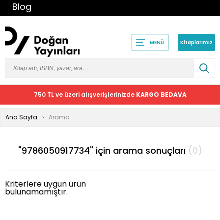
Blog
Kitaplarımız
MENÜ
750 TL ve üzeri alışverişlerinizde
KARGO BEDAVA
Ana Sayfa
Arama
"9786050917734" için arama sonuçları
(0)
Kriterlere uygun ürün
bulunamamıştır.