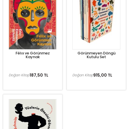
Félıx ve Görünmez
Görünmeyen Döngü
Kaynak
Kutulu Set
187,50 TL
915,00 TL
Doğan Kitap
Doğan Kitap