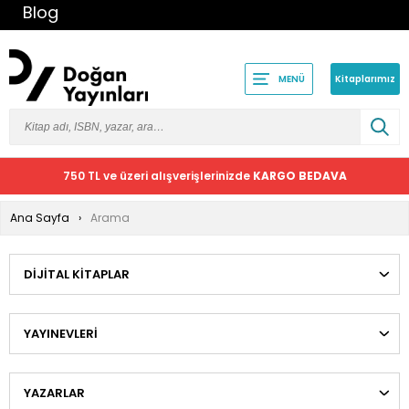
Blog
Kitaplarımız
MENÜ
750 TL ve üzeri alışverişlerinizde
KARGO BEDAVA
Ana Sayfa
Arama
DIJITAL KITAPLAR
YAYINEVLERI
YAZARLAR