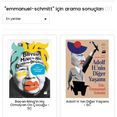
"emmanuel-schmitt" için arama sonuçları
(11)
En yeniler
Bayan Ming'in Hiç
Adolf H.’nin Diğer Yaşamı
Olmayan On Çocuğu -
- SC
SC