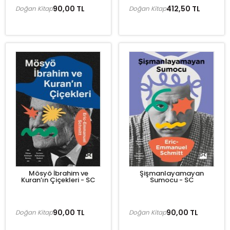
90,00 TL
412,50 TL
Doğan Kitap
Doğan Kitap
Mösyö İbrahim ve
Şişmanlayamayan
Kuran’ın Çiçekleri - SC
Sumocu - SC
90,00 TL
90,00 TL
Doğan Kitap
Doğan Kitap