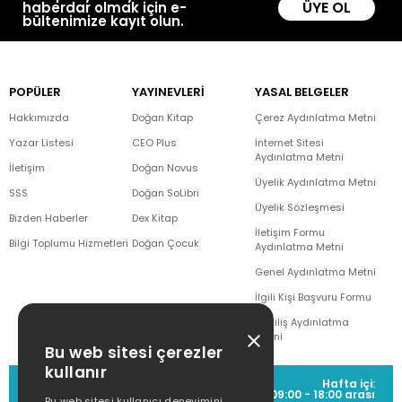
ÜYE OL
haberdar olmak için e-
bültenimize kayıt olun.
POPÜLER
YAYINEVLERİ
YASAL BELGELER
Hakkımızda
Doğan Kitap
Çerez Aydınlatma Metni
Yazar Listesi
CEO Plus
İnternet Sitesi
Aydınlatma Metni
İletişim
Doğan Novus
Üyelik Aydınlatma Metni
SSS
Doğan SoLibri
Üyelik Sözleşmesi
Bizden Haberler
Dex Kitap
İletişim Formu
Bilgi Toplumu Hizmetleri
Doğan Çocuk
Aydınlatma Metni
Genel Aydınlatma Metni
İlgili Kişi Başvuru Formu
Çekiliş Aydınlatma
Metni
Bu web sitesi çerezler
kullanır
MÜŞTERİ HİZMETLERİ
Hafta içi:
(0212) 373 77 00
09:00 - 18:00 arası
Bu web sitesi kullanıcı deneyimini