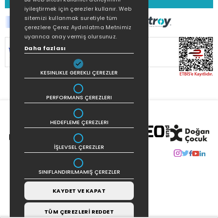
iyileştirmek için çerezler kullanır. Web
sitemizi kullanmak suretiyle tüm
çerezlere Çerez Aydınlatma Metnimiz
uyarınca onay vermiş olursunuz.
Daha fazlası
SİTEMİZ
256Bit SSL SERTİFİKASI
İLE
KORUNMAKTADIR.
KESINLIKLE GEREKLI ÇEREZLER
PERFORMANS ÇEREZLERI
HEDEFLEME ÇEREZLERI
İŞLEVSEL ÇEREZLER
SINIFLANDIRILMAMIŞ ÇEREZLER
KAYDET VE KAPAT
TÜM ÇEREZLERİ REDDET