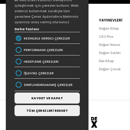
Bu web sitesi kullanıcı deneyimini
iyileştirmek için çerezler kullanır. Web
sitemizi kullanmak suretiyle tüm
çerezlere Çerez Aydınlatma Metnimiz
POPÜLER
YAYINEVLERİ
uyarınca onay vermiş olursunuz.
Hakkımızda
Doğan Kitap
Daha fazlası
Yazar Listesi
CEO Plus
KESINLIKLE GEREKLI ÇEREZLER
İletişim
Doğan Novus
PERFORMANS ÇEREZLERI
SSS
Doğan SoLibri
Bizden Haberler
Dex Kitap
HEDEFLEME ÇEREZLERI
Bilgi Toplumu Hizmetleri
Doğan Çocuk
İŞLEVSEL ÇEREZLER
SINIFLANDIRILMAMIŞ ÇEREZLER
KAYDET VE KAPAT
TÜM ÇEREZLERİ REDDET