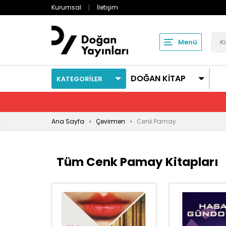
Kurumsal
İletişim
Menü
DOĞAN KİTAP
KATEGORİLER
Ana Sayfa
Çevirmen
Cenk Pamay
Tüm Cenk Pamay Kitapları