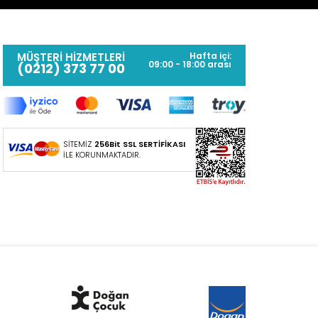
MÜŞTERİ HİZMETLERİ
Hafta içi:
09:00 - 18:00 arası
(0212) 373 77 00
SİTEMİZ
256Bit SSL SERTİFİKASI
İLE KORUNMAKTADIR.