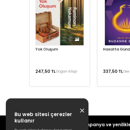
Yok Oluşum
Hasatta Gün
247,50 TL
337,50 TL
Doğan Kitap
Dex 
Bu web sitesi çerezler
kullanır
Kampanya ve yenilikle