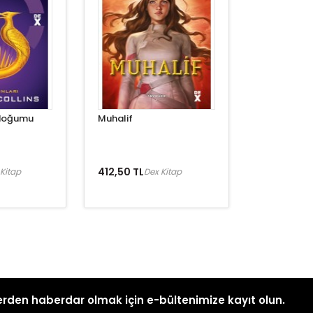
doğumu
Muhalif
412,50 TL
Kitap
Dex Kitap
rden haberdar olmak için e-bültenimize kayıt olun.