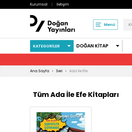
Kurumsal
İletişim
Menü
DOĞAN KİTAP
KATEGORİLER
Ana Sayfa
Seri
Ada İle Efe
Tüm Ada İle Efe Kitapları