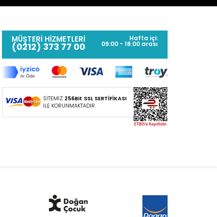
MÜŞTERİ HİZMETLERİ
Hafta içi:
09:00 - 18:00 arası
(0212) 373 77 00
SİTEMİZ
256Bit SSL SERTİFİKASI
İLE KORUNMAKTADIR.