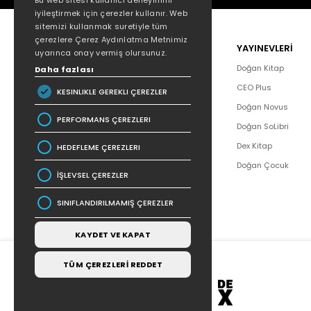
Bu web sitesi kullanıcı deneyimini
iyileştirmek için çerezler kullanır. Web
sitemizi kullanmak suretiyle tüm
çerezlere Çerez Aydınlatma Metnimiz
POPÜLER
YAYINEVLERİ
uyarınca onay vermiş olursunuz.
Hakkımızda
Doğan Kitap
Daha fazlası
Yazar Listesi
CEO Plus
KESINLIKLE GEREKLI ÇEREZLER
İletişim
Doğan Novus
PERFORMANS ÇEREZLERI
SSS
Doğan SoLibri
Bizden Haberler
Dex Kitap
HEDEFLEME ÇEREZLERI
Bilgi Toplumu Hizmetleri
Doğan Çocuk
İŞLEVSEL ÇEREZLER
SINIFLANDIRILMAMIŞ ÇEREZLER
KAYDET VE KAPAT
TÜM ÇEREZLERİ REDDET