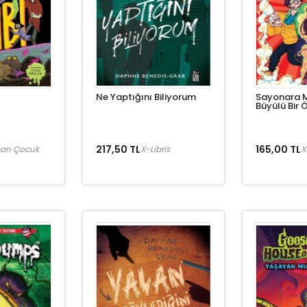
Ne Yaptığını Biliyorum
Sayonara M
Büyülü Bir 
217,50 TL
165,00 TL
an Çocuk
X-Libris
X