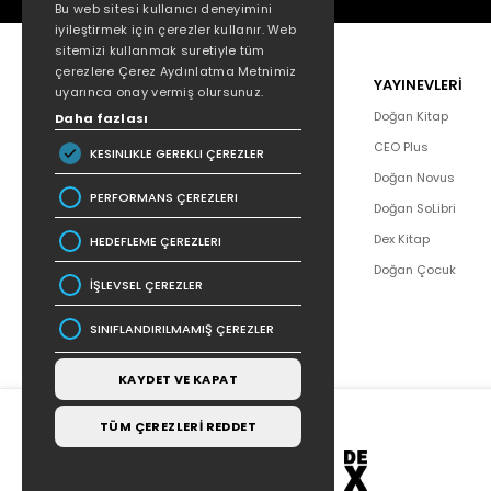
Bu web sitesi kullanıcı deneyimini
iyileştirmek için çerezler kullanır. Web
sitemizi kullanmak suretiyle tüm
çerezlere Çerez Aydınlatma Metnimiz
POPÜLER
YAYINEVLERİ
uyarınca onay vermiş olursunuz.
Hakkımızda
Doğan Kitap
Daha fazlası
Yazar Listesi
CEO Plus
KESINLIKLE GEREKLI ÇEREZLER
İletişim
Doğan Novus
PERFORMANS ÇEREZLERI
SSS
Doğan SoLibri
Bizden Haberler
Dex Kitap
HEDEFLEME ÇEREZLERI
Bilgi Toplumu Hizmetleri
Doğan Çocuk
İŞLEVSEL ÇEREZLER
SINIFLANDIRILMAMIŞ ÇEREZLER
KAYDET VE KAPAT
TÜM ÇEREZLERİ REDDET