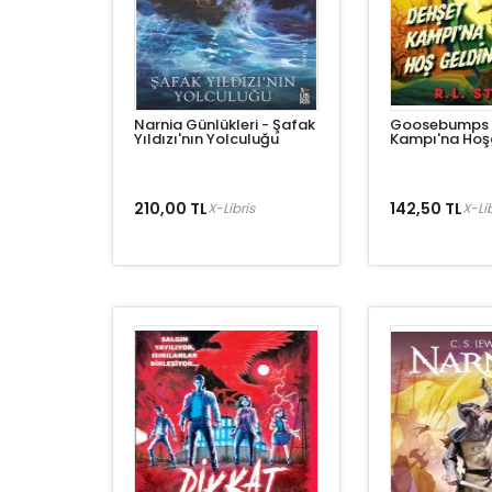
Narnia Günlükleri - Şafak
Goosebumps 9
Yıldızı'nın Yolculuğu
Kampı'na Hoşg
210,00 TL
142,50 TL
X-Libris
X-Lib