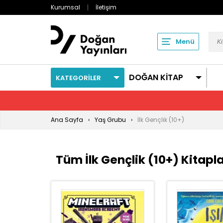
Kurumsal
İletişim
Menü
DOĞAN KİTAP
KATEGORİLER
Ana Sayfa
Yaş Grubu
İlk Gençlik (10+)
Tüm İlk Gençlik (10+) Kitapla