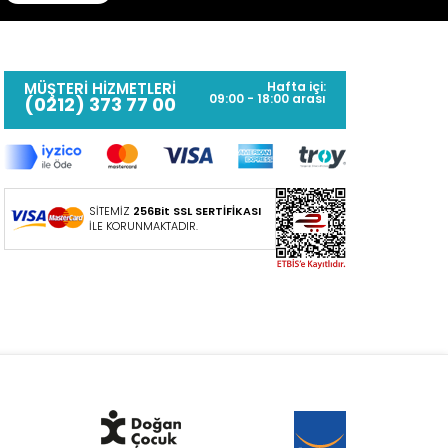
MÜŞTERİ HİZMETLERİ
Hafta içi:
09:00 - 18:00 arası
(0212) 373 77 00
SİTEMİZ
256Bit SSL SERTİFİKASI
İLE KORUNMAKTADIR.