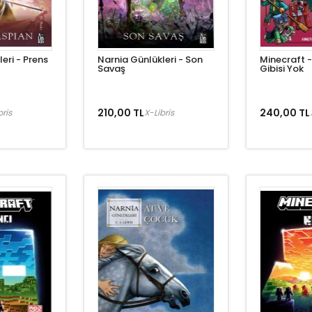
eri - Prens
Narnia Günlükleri - Son
Minecraft -
Savaş
Gibisi Yok
210,00 TL
240,00 TL
bris
X-Libris