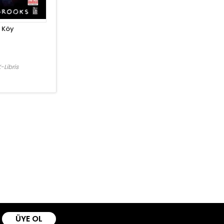
- Köy
-Libris
ÜYE OL