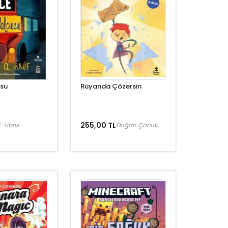
su
Rüyanda Çözersin
255,00 TL
-Libris
Doğan Çocuk