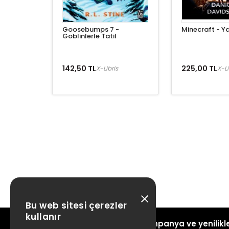
Goosebumps 7 -
Minecraft - Y
Goblinlerle Tatil
142,50 TL
225,00 TL
X-Libris
X-Li
Bu web sitesi çerezler
kullanır
Kampanya ve yenilikle