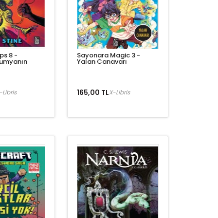
s 8 -
Sayonara Magic 3 -
umyanın
Yalan Canavarı
165,00 TL
-Libris
X-Libris