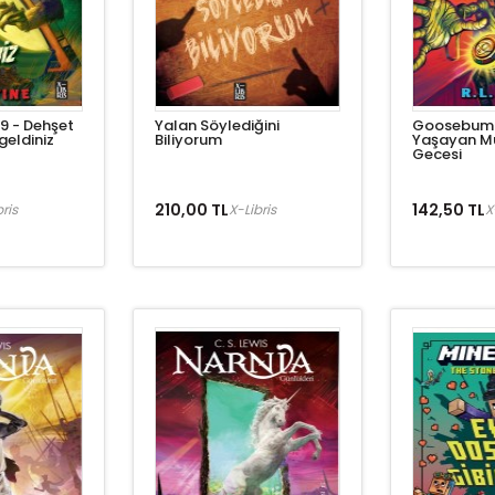
 - Dehşet
Yalan Söylediğini
Goosebump
eldiniz
Biliyorum
Yaşayan M
Gecesi
210,00 TL
142,50 TL
ris
X-Libris
X