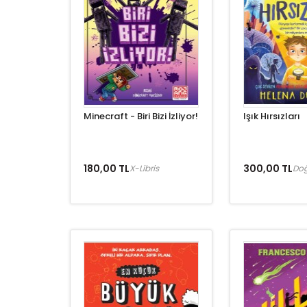
Minecraft - Biri Bizi İzliyor!
Işık Hırsızları
180,00 TL
300,00 TL
X-Libris
Do