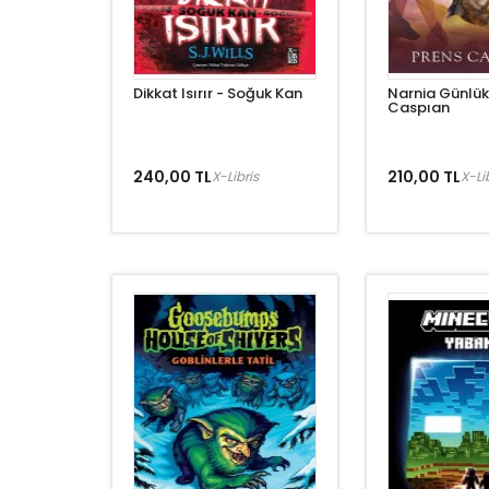
Dikkat Isırır - Soğuk Kan
Narnia Günlükl
Caspıan
240,00 TL
210,00 TL
X-Libris
X-Li