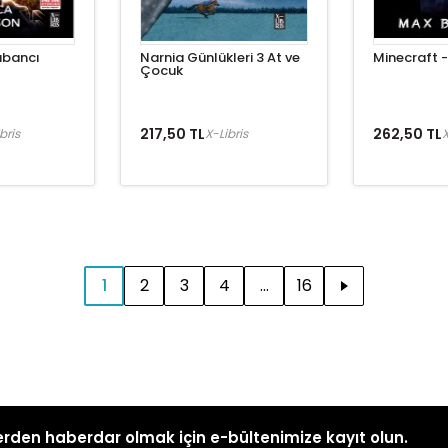
abancı
Narnia Günlükleri 3 At ve
Minecraft 
Çocuk
217,50 TL
262,50 TL
bris
X-Libris
X
1
2
3
4
...
16
rden haberdar olmak için e-bültenimize kayıt olun.