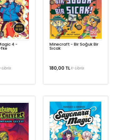
agic 4 -
Minecraft - Bir Soğuk Bir
Öfke
Sıcak
180,00 TL
-Libris
X-Libris