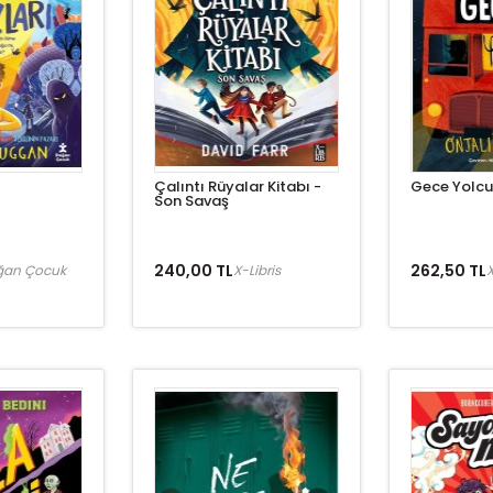
Çalıntı Rüyalar Kitabı -
Gece Yolcu
Son Savaş
240,00 TL
262,50 TL
ğan Çocuk
X-Libris
X