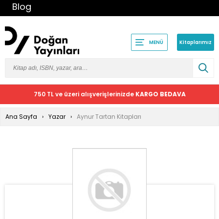
Blog
Kitaplarımız
MENÜ
750 TL ve üzeri alışverişlerinizde
KARGO BEDAVA
Ana Sayfa
Yazar
Aynur Tartan Kitapları