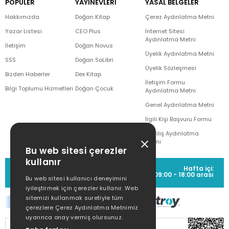
POPÜLER
YAYINEVLERİ
YASAL BELGELER
Hakkımızda
Doğan Kitap
Çerez Aydınlatma Metni
Yazar Listesi
CEO Plus
İnternet Sitesi
Aydınlatma Metni
İletişim
Doğan Novus
Üyelik Aydınlatma Metni
SSS
Doğan SoLibri
Üyelik Sözleşmesi
Bizden Haberler
Dex Kitap
İletişim Formu
Bilgi Toplumu Hizmetleri
Doğan Çocuk
Aydınlatma Metni
Genel Aydınlatma Metni
İlgili Kişi Başvuru Formu
Çekiliş Aydınlatma
Metni
Bu web sitesi çerezler
kullanır
MÜŞTERİ HİZMETLERİ
Hafta içi:
(0212) 373 77 00
09:00 - 18:00 arası
Bu web sitesi kullanıcı deneyimini
iyileştirmek için çerezler kullanır. Web
sitemizi kullanmak suretiyle tüm
çerezlere Çerez Aydınlatma Metnimiz
uyarınca onay vermiş olursunuz.