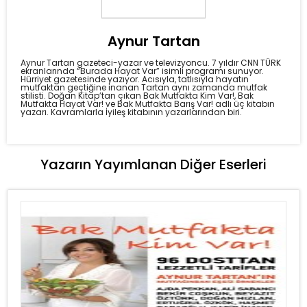
Aynur Tartan
Aynur Tartan gazeteci-yazar ve televizyoncu. 7 yıldır CNN TÜRK
ekranlarında “Burada Hayat Var” isimli programı sunuyor.
Hürriyet gazetesinde yazıyor. Acısıyla, tatlısıyla hayatın
mutfaktan geçtiğine inanan Tartan aynı zamanda mutfak
stilisti. Doğan Kitap’tan çıkan Bak Mutfakta Kim Var!, Bak
Mutfakta Hayat Var! ve Bak Mutfakta Barış Var! adlı üç kitabın
yazarı. Kavramlarla İyileş kitabının yazarlarından biri.
Yazarın Yayımlanan Diğer Eserleri