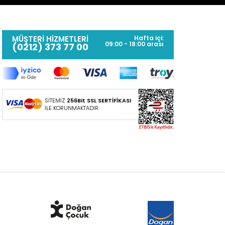
MÜŞTERİ HİZMETLERİ
Hafta içi:
09:00 - 18:00 arası
(0212) 373 77 00
SİTEMİZ
256Bit SSL SERTİFİKASI
İLE KORUNMAKTADIR.