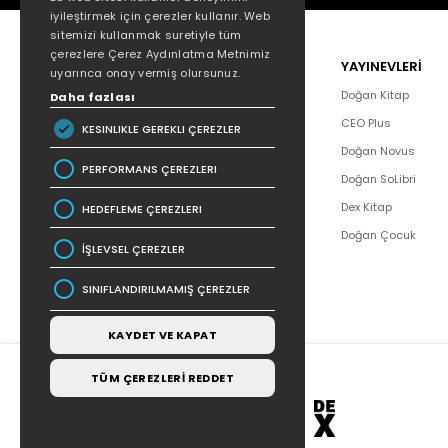
iyileştirmek için çerezler kullanır. Web
sitemizi kullanmak suretiyle tüm
çerezlere Çerez Aydınlatma Metnimiz
POPÜLER
YAYINEVLERİ
uyarınca onay vermiş olursunuz.
Hakkımızda
Doğan Kitap
Daha fazlası
Yazar Listesi
CEO Plus
KESINLIKLE GEREKLI ÇEREZLER
İletişim
Doğan Novus
PERFORMANS ÇEREZLERI
SSS
Doğan SoLibri
Bizden Haberler
Dex Kitap
HEDEFLEME ÇEREZLERI
Bilgi Toplumu Hizmetleri
Doğan Çocuk
İŞLEVSEL ÇEREZLER
SINIFLANDIRILMAMIŞ ÇEREZLER
KAYDET VE KAPAT
TÜM ÇEREZLERİ REDDET