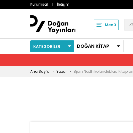
Kurumsal
İletişim
Menü
DOĞAN KİTAP
KATEGORİLER
Ana Sayfa
Yazar
Björn Natthiko Lindeblad Kitaplar