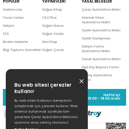
POPÜLER
YAYINEVLERİ
YASAL BELGELER
Hakkımızda
Doğan Kitap
Çerez Aydınlatma Metni
Yazar Listesi
CEO Plus
İnternet Sitesi
Aydınlatma Metni
İletişim
Doğan Novus
Üyelik Aydınlatma Metni
SSS
Doğan SoLibri
Üyelik Sözleşmesi
Bizden Haberler
Dex Kitap
İletişim Formu
Bilgi Toplumu Hizmetleri
Doğan Çocuk
Aydınlatma Metni
Genel Aydınlatma Metni
İlgili Kişi Başvuru Formu
Çekiliş Aydınlatma
Metni
Bu web sitesi çerezler
kullanır
MÜŞTERİ HİZMETLERİ
Hafta içi:
(0212) 373 77 00
09:00 - 18:00 arası
Bu web sitesi kullanıcı deneyimini
iyileştirmek için çerezler kullanır. Web
sitemizi kullanmak suretiyle tüm
çerezlere Çerez Aydınlatma Metnimiz
uyarınca onay vermiş olursunuz.