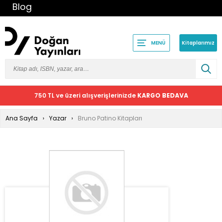
Blog
Kitaplarımız
MENÜ
750 TL ve üzeri alışverişlerinizde
KARGO BEDAVA
Ana Sayfa
Yazar
Bruno Patino Kitapları