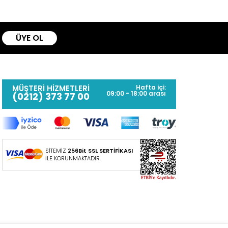
ÜYE OL
MÜŞTERİ HİZMETLERİ
Hafta içi:
09:00 - 18:00 arası
(0212) 373 77 00
SİTEMİZ
256Bit SSL SERTİFİKASI
İLE KORUNMAKTADIR.