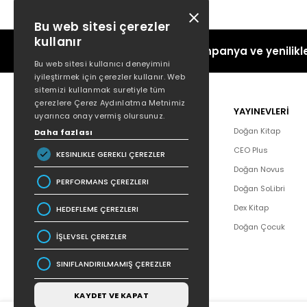
Bu web sitesi çerezler
kullanır
Kampanya ve yenilikle
Bu web sitesi kullanıcı deneyimini
iyileştirmek için çerezler kullanır. Web
sitemizi kullanmak suretiyle tüm
çerezlere Çerez Aydınlatma Metnimiz
POPÜLER
YAYINEVLERİ
uyarınca onay vermiş olursunuz.
Hakkımızda
Doğan Kitap
Daha fazlası
Yazar Listesi
CEO Plus
KESINLIKLE GEREKLI ÇEREZLER
İletişim
Doğan Novus
PERFORMANS ÇEREZLERI
SSS
Doğan SoLibri
Bizden Haberler
Dex Kitap
HEDEFLEME ÇEREZLERI
Bilgi Toplumu Hizmetleri
Doğan Çocuk
İŞLEVSEL ÇEREZLER
SINIFLANDIRILMAMIŞ ÇEREZLER
KAYDET VE KAPAT