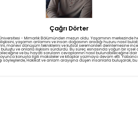
Çağrı Dörter
Üniversitesi - Mimarlık Bölümünden mezun oldu. Yaşamının merkezinde hep 
a ilişkisini, yaşamın anlamını ve insan doğasının aradığı huzuru nasıl bulab
rini, manevi dönüşüm tekniklerini ve kutsal seremonileri derinlemesine ince
yle buluştu ve onlarla ilişkisini sürdürdü. Bu süreç esnasında yoğun bir içs
eceğine ve bu hayati soruların cevaplarının nasıl bulunabileceğine dair 
 boyunca konuyla ilgili makaleler ve kitaplar yazmaya devam etti. Yabancı
tığı söyleşilerde, Hakikat ve anlam arayışına düşen insanlarla buluşarak, bu