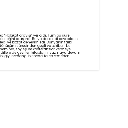
“Hakikat arayışı” yer aldı. Tüm bu süre
ileceğini araştırdı. Bu yolda kendi cevaplarını
ledi ve bizzat deneyimledi. Dünyanın farklı
el dönüşüm sürecinden geçti ve takiben, bu
seminer, söyleşi ve konferanslar vermeye
 dillere de çevrilen kitaplarını yazmaya devam
 bilgiyi herhangi bir bedel talep etmeden