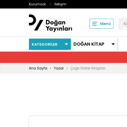
Kurumsal
İletişim
Menü
DOĞAN KİTAP
KATEGORİLER
Ana Sayfa
Yazar
Çağrı Dörter Kitapları