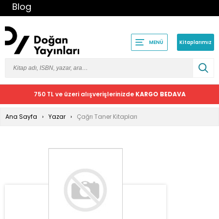
Blog
Kitaplarımız
MENÜ
750 TL ve üzeri alışverişlerinizde
KARGO BEDAVA
Ana Sayfa
Yazar
Çağrı Taner Kitapları