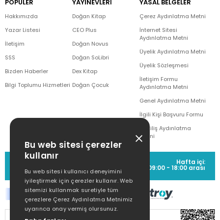
POPÜLER
YAYINEVLERİ
YASAL BELGELER
Hakkımızda
Doğan Kitap
Çerez Aydınlatma Metni
Yazar Listesi
CEO Plus
İnternet Sitesi
Aydınlatma Metni
İletişim
Doğan Novus
Üyelik Aydınlatma Metni
SSS
Doğan SoLibri
Üyelik Sözleşmesi
Bizden Haberler
Dex Kitap
İletişim Formu
Bilgi Toplumu Hizmetleri
Doğan Çocuk
Aydınlatma Metni
Genel Aydınlatma Metni
İlgili Kişi Başvuru Formu
Çekiliş Aydınlatma
Metni
Bu web sitesi çerezler
kullanır
MÜŞTERİ HİZMETLERİ
Hafta içi:
(0212) 373 77 00
09:00 - 18:00 arası
Bu web sitesi kullanıcı deneyimini
iyileştirmek için çerezler kullanır. Web
sitemizi kullanmak suretiyle tüm
çerezlere Çerez Aydınlatma Metnimiz
uyarınca onay vermiş olursunuz.