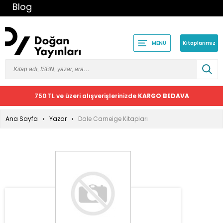
Blog
Kitaplarımız
MENÜ
750 TL ve üzeri alışverişlerinizde
KARGO BEDAVA
Ana Sayfa
Yazar
Dale Carneige Kitapları