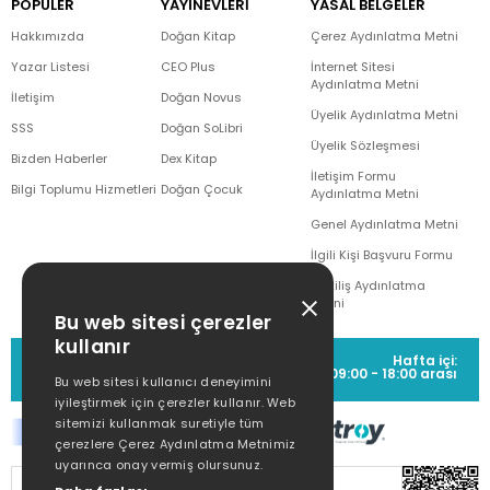
POPÜLER
YAYINEVLERİ
YASAL BELGELER
Hakkımızda
Doğan Kitap
Çerez Aydınlatma Metni
Yazar Listesi
CEO Plus
İnternet Sitesi
Aydınlatma Metni
İletişim
Doğan Novus
Üyelik Aydınlatma Metni
SSS
Doğan SoLibri
Üyelik Sözleşmesi
Bizden Haberler
Dex Kitap
İletişim Formu
Bilgi Toplumu Hizmetleri
Doğan Çocuk
Aydınlatma Metni
Genel Aydınlatma Metni
İlgili Kişi Başvuru Formu
Çekiliş Aydınlatma
Metni
Bu web sitesi çerezler
kullanır
MÜŞTERİ HİZMETLERİ
Hafta içi:
(0212) 373 77 00
09:00 - 18:00 arası
Bu web sitesi kullanıcı deneyimini
iyileştirmek için çerezler kullanır. Web
sitemizi kullanmak suretiyle tüm
çerezlere Çerez Aydınlatma Metnimiz
uyarınca onay vermiş olursunuz.