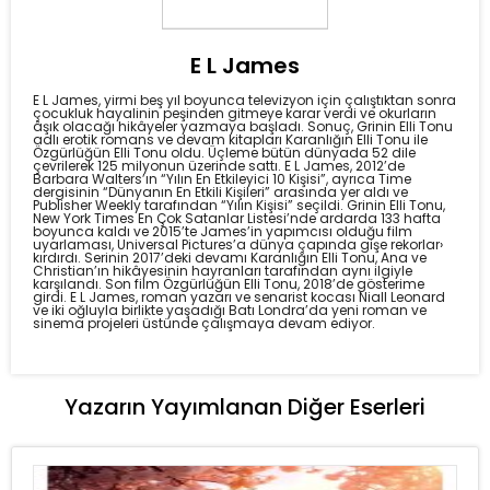
E L James
E L James
, yirmi beş yıl boyunca televizyon için çalıştıktan sonra
çocukluk hayalinin peşinden gitmeye karar verdi ve okurların
âşık olacağı hikâyeler yazmaya başladı. Sonuç, Grinin Elli Tonu
adlı erotik romans ve devam kitapları Karanlığın Elli Tonu ile
Özgürlüğün Elli Tonu oldu. Üçleme bütün dünyada 52 dile
çevrilerek 125 milyonun üzerinde sattı. E L James, 2012’de
Barbara Walters’ın “Yılın En Etkileyici 10 Kişisi”, ayrıca Time
dergisinin “Dünyanın En Etkili Kişileri” arasında yer aldı ve
Publisher Weekly tarafından “Yılın Kişisi” seçildi. Grinin Elli Tonu,
New York Times En Çok Satanlar Listesi’nde ardarda 133 hafta
boyunca kaldı ve 2015’te James’in yapımcısı olduğu film
uyarlaması, Universal Pictures’a dünya çapında gişe rekorlar›
kırdırdı. Serinin 2017’deki devamı Karanlığın Elli Tonu, Ana ve
Christian’ın hikâyesinin hayranları tarafından aynı ilgiyle
karşılandı. Son film Özgürlüğün Elli Tonu, 2018’de gösterime
girdi. E L James, roman yazarı ve senarist kocası Niall Leonard
ve iki oğluyla birlikte yaşadığı Batı Londra’da yeni roman ve
sinema projeleri üstünde çalışmaya devam ediyor.
Yazarın Yayımlanan Diğer Eserleri