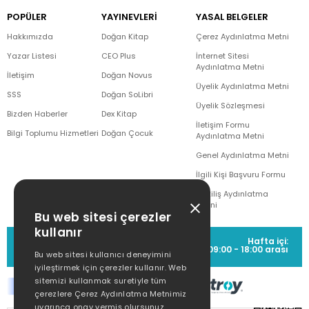
POPÜLER
YAYINEVLERİ
YASAL BELGELER
Hakkımızda
Doğan Kitap
Çerez Aydınlatma Metni
Yazar Listesi
CEO Plus
İnternet Sitesi
Aydınlatma Metni
İletişim
Doğan Novus
Üyelik Aydınlatma Metni
SSS
Doğan SoLibri
Üyelik Sözleşmesi
Bizden Haberler
Dex Kitap
İletişim Formu
Bilgi Toplumu Hizmetleri
Doğan Çocuk
Aydınlatma Metni
Genel Aydınlatma Metni
İlgili Kişi Başvuru Formu
Çekiliş Aydınlatma
Metni
Bu web sitesi çerezler
kullanır
MÜŞTERİ HİZMETLERİ
Hafta içi:
(0212) 373 77 00
09:00 - 18:00 arası
Bu web sitesi kullanıcı deneyimini
iyileştirmek için çerezler kullanır. Web
sitemizi kullanmak suretiyle tüm
çerezlere Çerez Aydınlatma Metnimiz
uyarınca onay vermiş olursunuz.