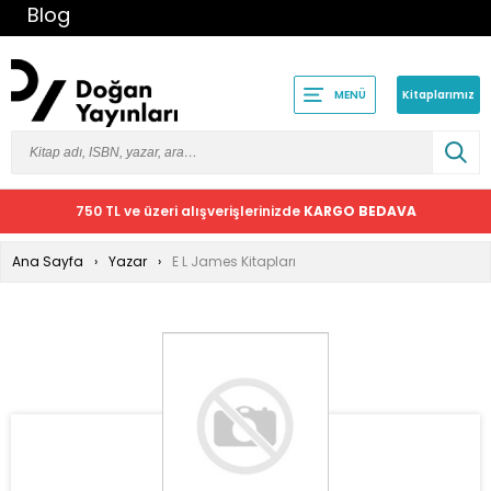
Blog
Kitaplarımız
MENÜ
750 TL ve üzeri alışverişlerinizde
KARGO BEDAVA
Ana Sayfa
Yazar
E L James Kitapları