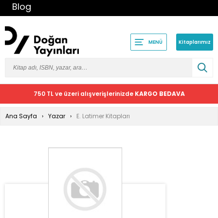
Blog
Kitaplarımız
MENÜ
750 TL ve üzeri alışverişlerinizde
KARGO BEDAVA
Ana Sayfa
Yazar
E. Latimer Kitapları