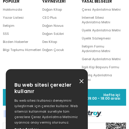
POPÜLER
YAYINEVLERİ
YASAL BELGELER
Hakkımızda
Doğan Kitap
Çerez Aydınlatma Metni
Yazar Listesi
CEO Plus
İnternet Sitesi
Aydınlatma Metni
İletişim
Doğan Novus
Üyelik Aydınlatma Metni
SSS
Doğan SoLibri
Üyelik Sözleşmesi
Bizden Haberler
Dex Kitap
İletişim Formu
Bilgi Toplumu Hizmetleri
Doğan Çocuk
Aydınlatma Metni
Genel Aydınlatma Metni
İlgili Kişi Başvuru Formu
Çekiliş Aydınlatma
Metni
Bu web sitesi çerezler
kullanır
MÜŞTERİ HİZMETLERİ
Hafta içi:
(0212) 373 77 00
09:00 - 18:00 arası
Bu web sitesi kullanıcı deneyimini
iyileştirmek için çerezler kullanır. Web
sitemizi kullanmak suretiyle tüm
çerezlere Çerez Aydınlatma Metnimiz
uyarınca onay vermiş olursunuz.