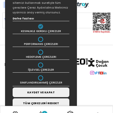
sitemizi kullanmak suretiyle tüm
çerezlere Çerez Aydınlatma Metnimiz
uyarınca onay vermiş olursunuz.
Daha fazlası
SİTEMİZ
256Bit SSL SERTİFİKASI
İLE
KORUNMAKTADIR.
KESINLIKLE GEREKLI ÇEREZLER
PERFORMANS ÇEREZLERI
HEDEFLEME ÇEREZLERI
İŞLEVSEL ÇEREZLER
SINIFLANDIRILMAMIŞ ÇEREZLER
KAYDET VE KAPAT
TÜM ÇEREZLERİ REDDET