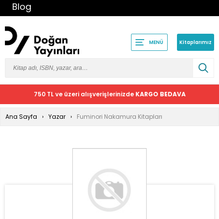
Blog
Kitaplarımız
MENÜ
750 TL ve üzeri alışverişlerinizde
KARGO BEDAVA
Ana Sayfa
Yazar
Fuminori Nakamura Kitapları