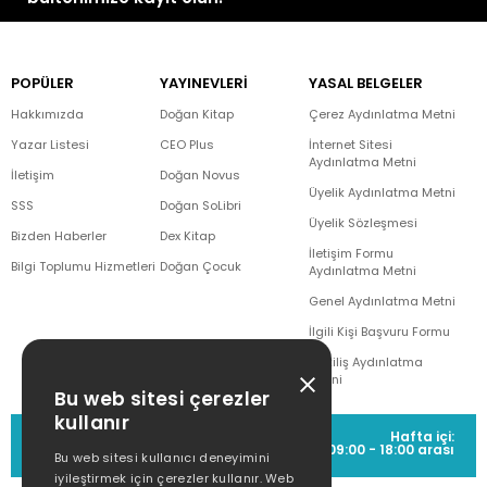
POPÜLER
YAYINEVLERİ
YASAL BELGELER
Hakkımızda
Doğan Kitap
Çerez Aydınlatma Metni
Yazar Listesi
CEO Plus
İnternet Sitesi
Aydınlatma Metni
İletişim
Doğan Novus
Üyelik Aydınlatma Metni
SSS
Doğan SoLibri
Üyelik Sözleşmesi
Bizden Haberler
Dex Kitap
İletişim Formu
Bilgi Toplumu Hizmetleri
Doğan Çocuk
Aydınlatma Metni
Genel Aydınlatma Metni
İlgili Kişi Başvuru Formu
Çekiliş Aydınlatma
Metni
Bu web sitesi çerezler
kullanır
MÜŞTERİ HİZMETLERİ
Hafta içi:
(0212) 373 77 00
09:00 - 18:00 arası
Bu web sitesi kullanıcı deneyimini
iyileştirmek için çerezler kullanır. Web