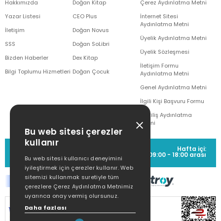
Hakkımızda
Doğan Kitap
Çerez Aydınlatma Metni
Yazar Listesi
CEO Plus
İnternet Sitesi
Aydınlatma Metni
İletişim
Doğan Novus
Üyelik Aydınlatma Metni
SSS
Doğan SoLibri
Üyelik Sözleşmesi
Bizden Haberler
Dex Kitap
İletişim Formu
Bilgi Toplumu Hizmetleri
Doğan Çocuk
Aydınlatma Metni
Genel Aydınlatma Metni
İlgili Kişi Başvuru Formu
Çekiliş Aydınlatma
Metni
Bu web sitesi çerezler
kullanır
MÜŞTERİ HİZMETLERİ
Hafta içi:
(0212) 373 77 00
09:00 - 18:00 arası
Bu web sitesi kullanıcı deneyimini
iyileştirmek için çerezler kullanır. Web
sitemizi kullanmak suretiyle tüm
çerezlere Çerez Aydınlatma Metnimiz
uyarınca onay vermiş olursunuz.
Daha fazlası
SİTEMİZ
256Bit SSL SERTİFİKASI
İLE
KORUNMAKTADIR.