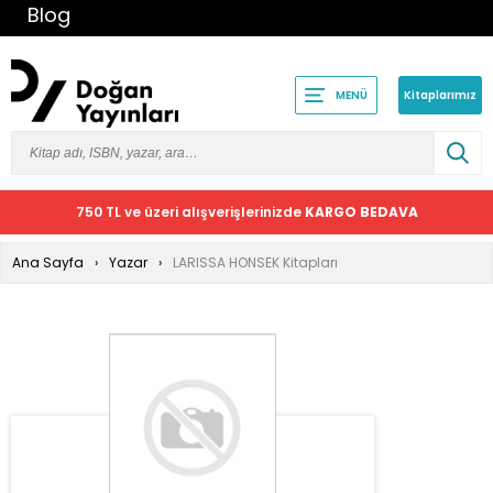
Blog
Kitaplarımız
MENÜ
750 TL ve üzeri alışverişlerinizde
KARGO BEDAVA
Ana Sayfa
Yazar
LARISSA HONSEK Kitapları