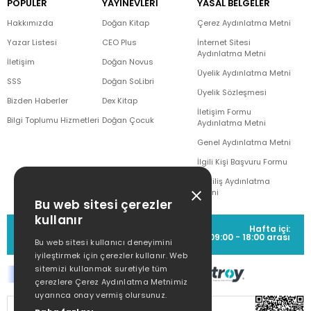
POPÜLER
YAYINEVLERİ
YASAL BELGELER
Hakkımızda
Doğan Kitap
Çerez Aydınlatma Metni
Yazar Listesi
CEO Plus
İnternet Sitesi
Aydınlatma Metni
İletişim
Doğan Novus
Üyelik Aydınlatma Metni
SSS
Doğan SoLibri
Üyelik Sözleşmesi
Bizden Haberler
Dex Kitap
İletişim Formu
Bilgi Toplumu Hizmetleri
Doğan Çocuk
Aydınlatma Metni
Genel Aydınlatma Metni
İlgili Kişi Başvuru Formu
Çekiliş Aydınlatma
Metni
Bu web sitesi çerezler
kullanır
MÜŞTERİ HİZMETLERİ
Hafta içi:
(0212) 373 77 00
09:00 - 18:00 arası
Bu web sitesi kullanıcı deneyimini
iyileştirmek için çerezler kullanır. Web
sitemizi kullanmak suretiyle tüm
çerezlere Çerez Aydınlatma Metnimiz
uyarınca onay vermiş olursunuz.