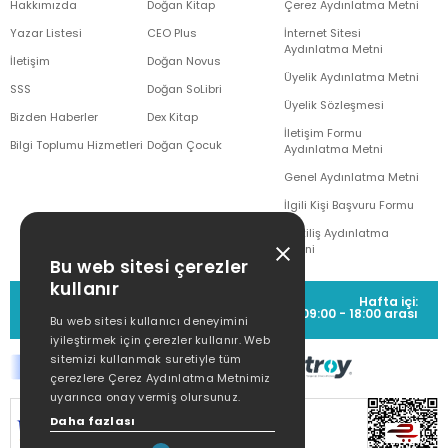
Hakkımızda
Doğan Kitap
Çerez Aydınlatma Metni
Yazar Listesi
CEO Plus
İnternet Sitesi
Aydınlatma Metni
İletişim
Doğan Novus
Üyelik Aydınlatma Metni
SSS
Doğan SoLibri
Üyelik Sözleşmesi
Bizden Haberler
Dex Kitap
İletişim Formu
Bilgi Toplumu Hizmetleri
Doğan Çocuk
Aydınlatma Metni
Genel Aydınlatma Metni
İlgili Kişi Başvuru Formu
Çekiliş Aydınlatma
Metni
Bu web sitesi çerezler
kullanır
MÜŞTERİ HİZMETLERİ
Hafta içi:
(0212) 373 77 00
09:00 - 18:00 arası
Bu web sitesi kullanıcı deneyimini
iyileştirmek için çerezler kullanır. Web
sitemizi kullanmak suretiyle tüm
çerezlere Çerez Aydınlatma Metnimiz
uyarınca onay vermiş olursunuz.
Daha fazlası
SİTEMİZ
256Bit SSL SERTİFİKASI
İLE
KORUNMAKTADIR.