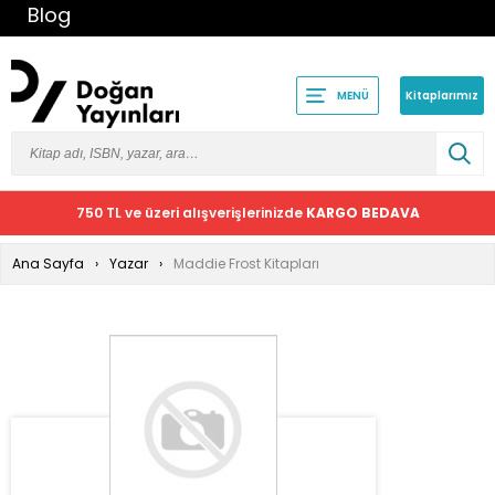
Blog
Kitaplarımız
MENÜ
750 TL ve üzeri alışverişlerinizde
KARGO BEDAVA
Ana Sayfa
Yazar
Maddie Frost Kitapları