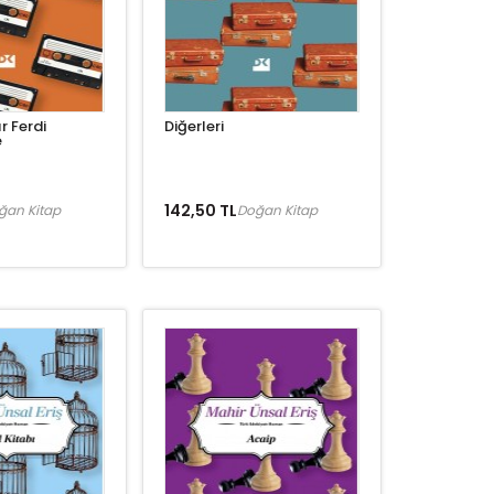
r Ferdi
Diğerleri
e
142,50 TL
ğan Kitap
Doğan Kitap