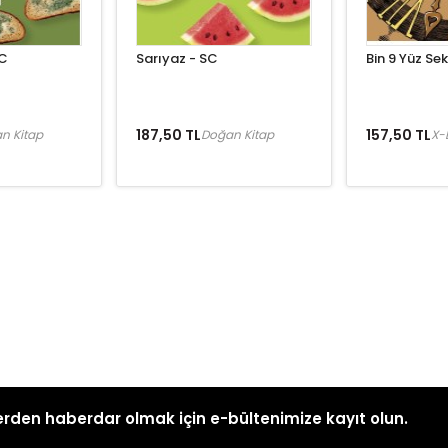
SC
Sarıyaz - SC
Bin 9 Yüz Se
187,50 TL
157,50 TL
n Kitap
Doğan Kitap
X-L
rden haberdar olmak için e-bültenimize kayıt olun.