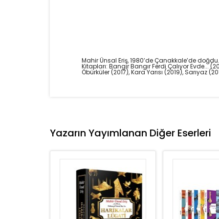
Mahir Ünsal Eriş, 1980’de Çanakkale’de doğdu. Ar
Kitapları: Bangır Bangır Ferdi Çalıyor Evde...
Öbürküler (2017), Kara Yarısı (2019), Sarıyaz (20
Yazarın Yayımlanan Diğer Eserleri