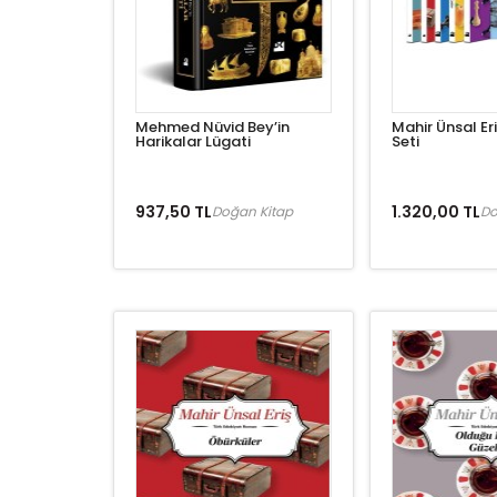
Mehmed Nüvid Bey’in
Mahir Ünsal Er
Harikalar Lügati
Seti
937,50 TL
1.320,00 TL
Doğan Kitap
Do