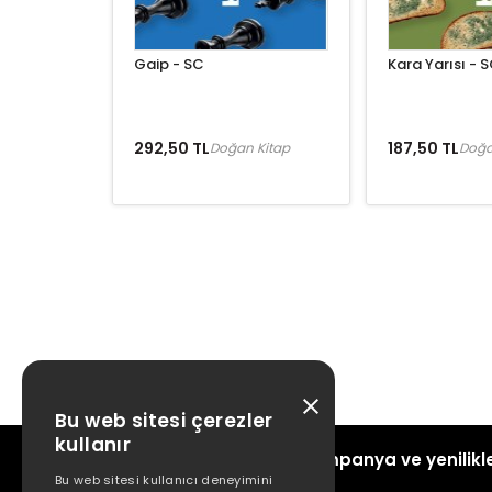
Gaip - SC
Kara Yarısı - 
292,50 TL
187,50 TL
Doğan Kitap
Doğa
Bu web sitesi çerezler
kullanır
Kampanya ve yenilikle
Bu web sitesi kullanıcı deneyimini