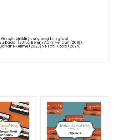
çlerbirliklidir; söylenişi bile güzel.
a Bu Kadar (2015), Benim Adım Feridun (2016),
0 Şahane Kelime (2023) ve Tatil Kitabı (2024).