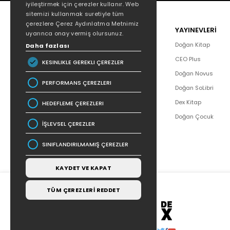
iyileştirmek için çerezler kullanır. Web
sitemizi kullanmak suretiyle tüm
çerezlere Çerez Aydınlatma Metnimiz
POPÜLER
YAYINEVLERİ
uyarınca onay vermiş olursunuz.
Hakkımızda
Doğan Kitap
Daha fazlası
Yazar Listesi
CEO Plus
KESINLIKLE GEREKLI ÇEREZLER
İletişim
Doğan Novus
PERFORMANS ÇEREZLERI
SSS
Doğan SoLibri
Bizden Haberler
Dex Kitap
HEDEFLEME ÇEREZLERI
Bilgi Toplumu Hizmetleri
Doğan Çocuk
İŞLEVSEL ÇEREZLER
SINIFLANDIRILMAMIŞ ÇEREZLER
KAYDET VE KAPAT
TÜM ÇEREZLERİ REDDET