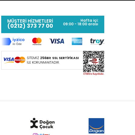
MÜŞTERİ HİZMETLERİ
Hafta içi:
09:00 - 18:00 arası
(0212) 373 77 00
SİTEMİZ
256Bit SSL SERTİFİKASI
İLE KORUNMAKTADIR.