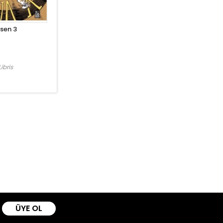
ksen 3
ibris
ÜYE OL