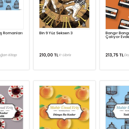
iş Romanları
Bin 9 Yüz Seksen 3
Bangır Bangı
Çalıyor Evd
210,00 TL
213,75 TL
ğan Kitap
X-Libris
Do