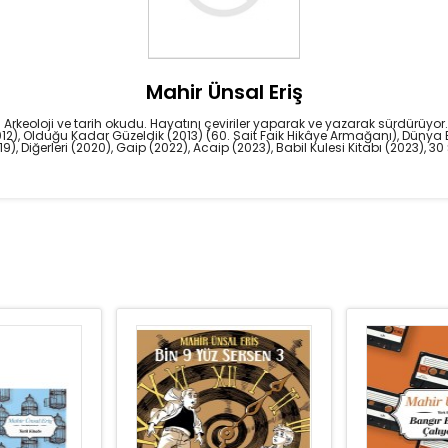
Mahir Ünsal Eriş
keoloji ve tarih okudu. Hayatını çeviriler yaparak ve yazarak sürdürüyor. Gen
 (2012), Olduğu Kadar Güzeldik (2013) (60. Sait Faik Hikâye Armağanı), Düny
19), Diğerleri (2020), Gaip (2022), Acaip (2023), Babil Kulesi Kitabı (2023), 3