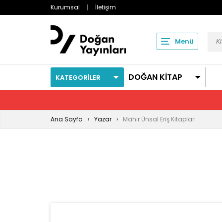
Kurumsal
İletişim
Menü
DOĞAN KİTAP
KATEGORİLER
Ana Sayfa
Yazar
Mahir Ünsal Eriş Kitapları