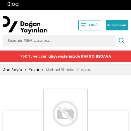
Blog
Kitaplarımız
MENÜ
750 TL ve üzeri alışverişlerinizde
KARGO BEDAVA
Ana Sayfa
Yazar
Michael Bhaskar Kitapları