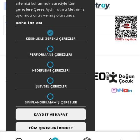
sitemizi kullanmak suretiyle tüm
çerezlere Çerez Aydınlatma Metnimiz
uyarınca onay vermiş olursunuz.
Daha fazlası
SİTEMİZ
256Bit SSL SERTİFİKASI
İLE
KORUNMAKTADIR.
KESINLIKLE GEREKLI ÇEREZLER
PERFORMANS ÇEREZLERI
HEDEFLEME ÇEREZLERI
İŞLEVSEL ÇEREZLER
SINIFLANDIRILMAMIŞ ÇEREZLER
KAYDET VE KAPAT
TÜM ÇEREZLERİ REDDET