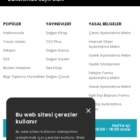
POPÜLER
YAYINEVLERİ
YASAL BELGELER
Hakkımızda
Doğan Kitap
Çerez Aydınlatma Metni
Yazar Listesi
CEO Plus
İnternet Sitesi
Aydınlatma Metni
İletişim
Doğan Novus
Üyelik Aydınlatma Metni
SSS
Doğan SoLibri
Üyelik Sözleşmesi
Bizden Haberler
Dex Kitap
İletişim Formu
Bilgi Toplumu Hizmetleri
Doğan Çocuk
Aydınlatma Metni
Genel Aydınlatma Metni
İlgili Kişi Başvuru Formu
Çekiliş Aydınlatma
Metni
Bu web sitesi çerezler
kullanır
MÜŞTERİ HİZMETLERİ
Hafta içi:
(0212) 373 77 00
09:00 - 18:00 arası
Bu web sitesi kullanıcı deneyimini
iyileştirmek için çerezler kullanır. Web