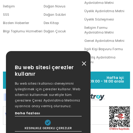
Aydınlatma Metni
İletişim
Doğan Novus
Üyelik Aydınlatma Metni
SSS
Doğan SoLibri
Üyelik Sözleşmesi
Bizden Haberler
Dex Kitap
İletişim Formu
Bilgi Toplumu Hizmetleri
Doğan Çocuk
Aydınlatma Metni
Genel Aydınlatma Metni
İlgili Kişi Başvuru Formu
Çekiliş Aydınlatma
Metni
Bu web sitesi çerezler
kullanır
MÜŞTERİ HİZMETLERİ
Hafta içi:
(0212) 373 77 00
09:00 - 18:00 arası
Bu web sitesi kullanıcı deneyimini
iyileştirmek için çerezler kullanır. Web
sitemizi kullanmak suretiyle tüm
çerezlere Çerez Aydınlatma Metnimiz
uyarınca onay vermiş olursunuz.
Daha fazlası
SİTEMİZ
256Bit SSL SERTİFİKASI
İLE
KORUNMAKTADIR.
KESINLIKLE GEREKLI ÇEREZLER