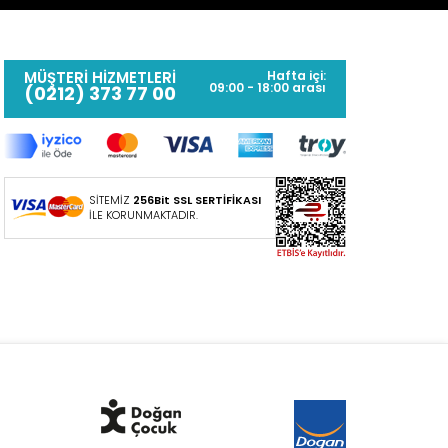
MÜŞTERİ HİZMETLERİ
Hafta içi:
09:00 - 18:00 arası
(0212) 373 77 00
SİTEMİZ
256Bit SSL SERTİFİKASI
İLE KORUNMAKTADIR.