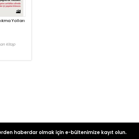
ıkma Yolları
an Kitap
rden haberdar olmak için e-bültenimize kayıt olun.