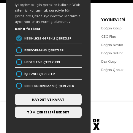
iyileştirmek için çerezler kullanır. Web
sitemizi kullanmak suretiyle tüm
çerezlere Çerez Aydınlatma Metnimiz
POPÜLER
YAYINEVLERİ
uyarınca onay vermiş olursunuz.
Hakkımızda
Doğan Kitap
Daha fazlası
Yazar Listesi
CEO Plus
KESINLIKLE GEREKLI ÇEREZLER
İletişim
Doğan Novus
PERFORMANS ÇEREZLERI
SSS
Doğan SoLibri
Bizden Haberler
Dex Kitap
HEDEFLEME ÇEREZLERI
Bilgi Toplumu Hizmetleri
Doğan Çocuk
İŞLEVSEL ÇEREZLER
SINIFLANDIRILMAMIŞ ÇEREZLER
KAYDET VE KAPAT
TÜM ÇEREZLERİ REDDET