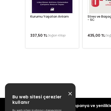
Kurumu Yaşatan Anlam
Stres ve Başaç
- SC
337,50 TL
435,00 TL
Doğan Kitap
Doğ
Bu web sitesi çerezler
kullanır
Kampanya ve yenilikle
Bu web sitesi kullanıcı deneyimini