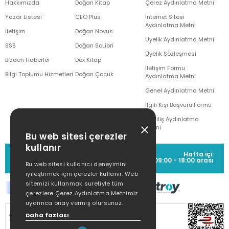
Hakkımızda
Doğan Kitap
Çerez Aydınlatma Metni
Yazar Listesi
CEO Plus
İnternet Sitesi
Aydınlatma Metni
İletişim
Doğan Novus
Üyelik Aydınlatma Metni
SSS
Doğan SoLibri
Üyelik Sözleşmesi
Bizden Haberler
Dex Kitap
İletişim Formu
Bilgi Toplumu Hizmetleri
Doğan Çocuk
Aydınlatma Metni
Genel Aydınlatma Metni
İlgili Kişi Başvuru Formu
Çekiliş Aydınlatma
Metni
Bu web sitesi çerezler
kullanır
MÜŞTERİ HİZMETLERİ
Hafta içi:
(0212) 373 77 00
09:00 - 18:00 arası
Bu web sitesi kullanıcı deneyimini
iyileştirmek için çerezler kullanır. Web
sitemizi kullanmak suretiyle tüm
çerezlere Çerez Aydınlatma Metnimiz
uyarınca onay vermiş olursunuz.
Daha fazlası
SİTEMİZ
256Bit SSL SERTİFİKASI
İLE
KORUNMAKTADIR.