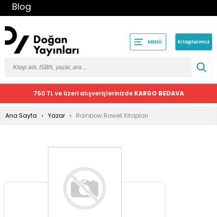
Blog
Kitaplarımız
MENÜ
750 TL ve üzeri alışverişlerinizde
KARGO BEDAVA
Ana Sayfa
Yazar
Rainbow Rowell Kitapları