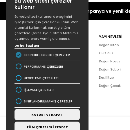
Bu web sitesi çerezler
kullanır
Kampanya ve yenilikle
Bu web sitesi kullanıcı deneyimini
iyileştirmek için çerezler kullanır. Web
sitemizi kullanmak suretiyle tüm
çerezlere Çerez Aydınlatma Metnimiz
POPÜLER
YAYINEVLERİ
uyarınca onay vermiş olursunuz.
Hakkımızda
Doğan Kitap
Daha fazlası
Yazar Listesi
CEO Plus
KESINLIKLE GEREKLI ÇEREZLER
İletişim
Doğan Novus
PERFORMANS ÇEREZLERI
SSS
Doğan SoLibri
Bizden Haberler
Dex Kitap
HEDEFLEME ÇEREZLERI
Bilgi Toplumu Hizmetleri
Doğan Çocuk
İŞLEVSEL ÇEREZLER
SINIFLANDIRILMAMIŞ ÇEREZLER
KAYDET VE KAPAT
TÜM ÇEREZLERİ REDDET