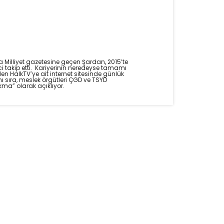
Milliyet gazetesine geçen Şardan, 2015’te
i takip etti. Kariyerinin neredeyse tamamı
en HalkTV’ye ait internet sitesinde günlük
 sıra, meslek örgütleri ÇGD ve TSYD
ma” olarak açıklıyor.