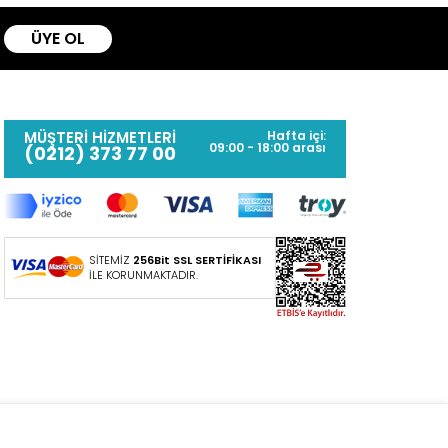
ÜYE OL
MÜŞTERİ HİZMETLERİ
Hafta içi:
09:00 - 18:00 arası
(0212) 373 77 00
SİTEMİZ
256Bit SSL SERTİFİKASI
İLE KORUNMAKTADIR.