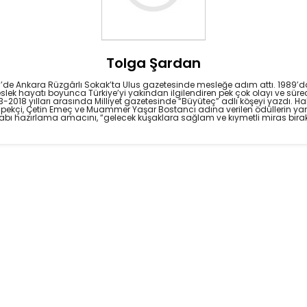
Tolga Şardan
e Ankara Rüzgârlı Sokak’ta Ulus gazetesinde mesleğe adım attı. 1989’da 
lek hayatı boyunca Türkiye’yi yakından ilgilendiren pek çok olayı ve sürec
2018 yılları arasında Milliyet gazetesinde “Büyüteç” adlı köşeyi yazdı. Hal
 İpekçi, Çetin Emeç ve Muammer Yaşar Bostancı adına verilen ödüllerin yanı
tabı hazırlama amacını, “gelecek kuşaklara sağlam ve kıymetli miras bırak