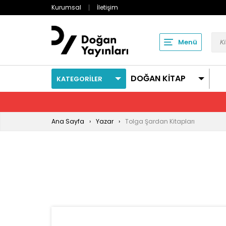
Kurumsal
İletişim
Menü
DOĞAN KİTAP
KATEGORİLER
Ana Sayfa
Yazar
Tolga Şardan Kitapları