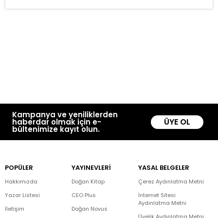
Kampanya ve yeniliklerden
ÜYE OL
haberdar olmak için e-
bültenimize kayıt olun.
POPÜLER
YAYINEVLERİ
YASAL BELGELER
Hakkımızda
Doğan Kitap
Çerez Aydınlatma Metni
Yazar Listesi
CEO Plus
İnternet Sitesi
Aydınlatma Metni
İletişim
Doğan Novus
Üyelik Aydınlatma Metni