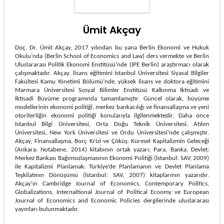
Ümit Akçay
Doç. Dr. Ümit Akçay, 2017 yılından bu yana Berlin Ekonomi ve Hukuk
Okulu’nda (Berlin School of Economics and Law) ders vermekte ve Berlin
Uluslararası Politik Ekonomi Enstitüsü’nde (IPE Berlin) araştırmacı olarak
çalışmaktadır. Akçay, lisans eğitimini İstanbul Üniversitesi Siyasal Bilgiler
Fakültesi Kamu Yönetimi Bölümü’nde, yüksek lisans ve doktora eğitimini
Marmara Üniversitesi Sosyal Bilimler Enstitüsü Kalkınma İktisadı ve
İktisadi Büyüme programında tamamlamıştır. Güncel olarak, büyüme
modellerinin ekonomi politiği, merkez bankacılığı ve finansallaşma ve yeni
otoriterliğin ekonomi politiği konularıyla ilgilenmektedir. Daha önce
İstanbul Bilgi Üniversitesi, Orta Doğu Teknik Üniversitesi, Atılım
Üniversitesi, New York Üniversitesi ve Ordu Üniversitesi’nde çalışmıştır.
Akçay, Finansallaşma, Borç Krizi ve Çöküş: Küresel Kapitalizmin Geleceği
(Ankara: Notabene, 2014) kitabının ortak yazarı; Para, Banka, Devlet:
Merkez Bankası Bağımsızlaşmasının Ekonomi Politiği (İstanbul: SAV, 2009)
ile Kapitalizmi Planlamak: Türkiye’de Planlamanın ve Devlet Planlama
Teşkilatının Dönüşümü (İstanbul: SAV, 2007) kitaplarının yazarıdır.
Akçay’ın Cambridge Journal of Economics, Contemporary Politics,
Globalizations, Internaltional Journal of Political Ecoomy ve European
Journal of Economics and Economic Policies dergilerinde uluslararası
yayınları bulunmaktadır.