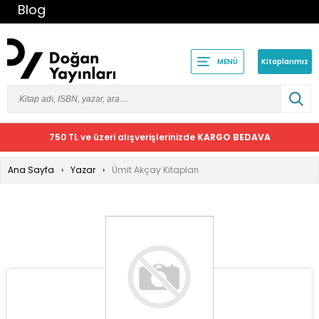
Blog
Kitaplarımız
MENÜ
750 TL ve üzeri alışverişlerinizde
KARGO BEDAVA
Ana Sayfa
Yazar
Ümit Akçay Kitapları