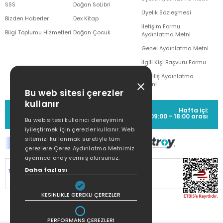
SSS
Doğan SoLibri
Üyelik Sözleşmesi
Bizden Haberler
Dex Kitap
İletişim Formu
Bilgi Toplumu Hizmetleri
Doğan Çocuk
Aydınlatma Metni
Genel Aydınlatma Metni
İlgili Kişi Başvuru Formu
Çekiliş Aydınlatma
Metni
Bu web sitesi çerezler
kullanır
MÜŞTERİ HİZMETLERİ
Hafta içi:
(0212) 373 77 00
09:00 - 18:00 arası
Bu web sitesi kullanıcı deneyimini
iyileştirmek için çerezler kullanır. Web
sitemizi kullanmak suretiyle tüm
çerezlere Çerez Aydınlatma Metnimiz
uyarınca onay vermiş olursunuz.
Daha fazlası
SİTEMİZ
256Bit SSL SERTİFİKASI
İLE
KORUNMAKTADIR.
KESINLIKLE GEREKLI ÇEREZLER
PERFORMANS ÇEREZLERI