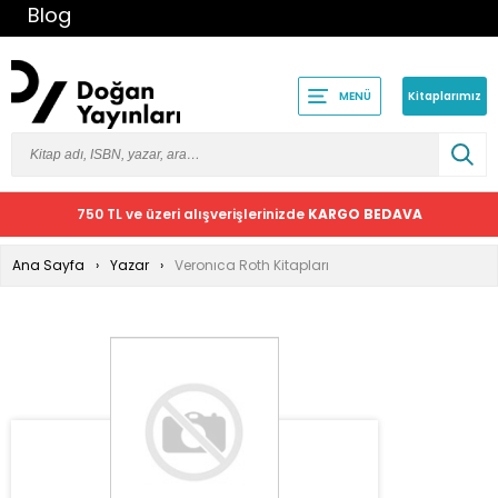
Blog
Kitaplarımız
MENÜ
750 TL ve üzeri alışverişlerinizde
KARGO BEDAVA
Ana Sayfa
Yazar
Veronıca Roth Kitapları