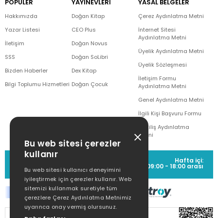
POPÜLER
YAYINEVLERİ
YASAL BELGELER
Hakkımızda
Doğan Kitap
Çerez Aydınlatma Metni
Yazar Listesi
CEO Plus
İnternet Sitesi
Aydınlatma Metni
İletişim
Doğan Novus
Üyelik Aydınlatma Metni
SSS
Doğan SoLibri
Üyelik Sözleşmesi
Bizden Haberler
Dex Kitap
İletişim Formu
Bilgi Toplumu Hizmetleri
Doğan Çocuk
Aydınlatma Metni
Genel Aydınlatma Metni
İlgili Kişi Başvuru Formu
Çekiliş Aydınlatma
Metni
Bu web sitesi çerezler
kullanır
MÜŞTERİ HİZMETLERİ
Hafta içi:
(0212) 373 77 00
09:00 - 18:00 arası
Bu web sitesi kullanıcı deneyimini
iyileştirmek için çerezler kullanır. Web
sitemizi kullanmak suretiyle tüm
çerezlere Çerez Aydınlatma Metnimiz
uyarınca onay vermiş olursunuz.