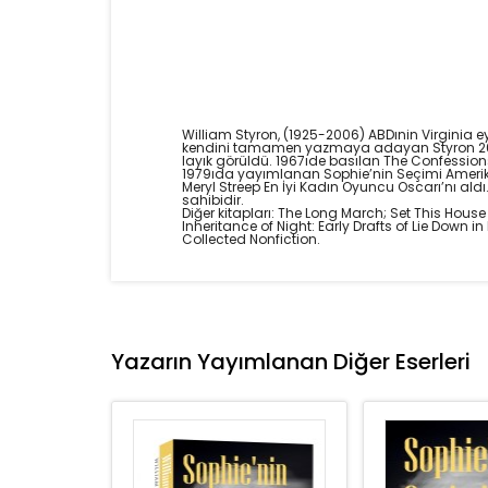
William Styron, (1925-2006) ABDınin Virginia 
kendini tamamen yazmaya adayan Styron 26 y
layık görüldü. 1967ıde basılan The Confessions
1979ıda yayımlanan Sophie’nin Seçimi Amerika
Meryl Streep En İyi Kadın Oyuncu Oscarı’nı ald
sahibidir.
Diğer kitapları: The Long March; Set This Hous
Inheritance of Night: Early Drafts of Lie Down
Collected Nonfiction.
Yazarın Yayımlanan Diğer Eserleri