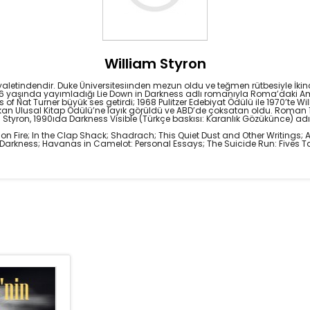
William Styron
eyaletindendir. Duke Üniversitesiınden mezun oldu ve teğmen rütbesiyle İk
aşında yayımladığı Lie Down in Darkness adlı romanıyla Roma’daki Am
 of Nat Turner büyük ses getirdi; 1968 Pulitzer Edebiyat Ödülü ile 1970’te 
n Ulusal Kitap Ödülü’ne layık görüldü ve ABD’de çoksatan oldu. Roman 1
ı. Styron, 1990ıda Darkness Visible (Türkçe baskısı: Karanlık Gözükünce) ad
e on Fire; In the Clap Shack; Shadrach; This Quiet Dust and Other Writings;
 in Darkness; Havanas in Camelot: Personal Essays; The Suicide Run: Fives T