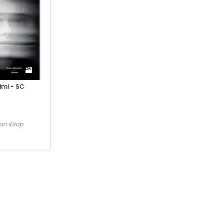
imi - SC
an Kitap