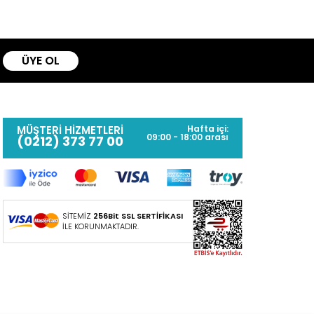
ÜYE OL
MÜŞTERİ HİZMETLERİ
Hafta içi:
09:00 - 18:00 arası
(0212) 373 77 00
SİTEMİZ
256Bit SSL SERTİFİKASI
İLE KORUNMAKTADIR.