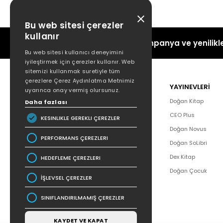
Bu web sitesi çerezler
kullanır
Kampanya ve yenilikle
Bu web sitesi kullanıcı deneyimini
iyileştirmek için çerezler kullanır. Web
sitemizi kullanmak suretiyle tüm
çerezlere Çerez Aydınlatma Metnimiz
POPÜLER
YAYINEVLERİ
uyarınca onay vermiş olursunuz.
Hakkımızda
Doğan Kitap
Daha fazlası
Yazar Listesi
CEO Plus
KESINLIKLE GEREKLI ÇEREZLER
İletişim
Doğan Novus
PERFORMANS ÇEREZLERI
SSS
Doğan SoLibri
Bizden Haberler
Dex Kitap
HEDEFLEME ÇEREZLERI
Bilgi Toplumu Hizmetleri
Doğan Çocuk
İŞLEVSEL ÇEREZLER
SINIFLANDIRILMAMIŞ ÇEREZLER
KAYDET VE KAPAT