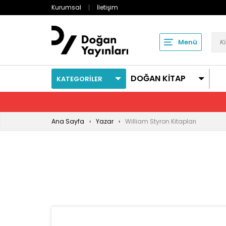
Kurumsal
İletişim
Menü
DOĞAN KİTAP
KATEGORİLER
Ana Sayfa
Yazar
William Styron Kitapları