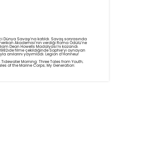
inci Dünya Savaşı’na katıldı. Savaş sonrasında
erikan Akademisi’nin verdiği Roma Ödülü’ne
William Dean Howells Madalyası’nı kazandı.
982ıde filme çekildiğinde Sophie’yi oynayan
ıyla anılarını yayımladı. Legion d’Honneur
 A Tidewater Morning: Three Tales from Youth;
ales of the Marine Corps; My Generation: