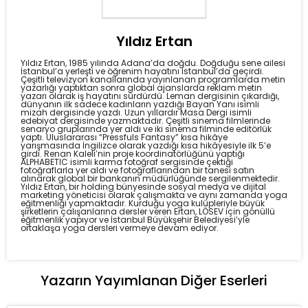
Yıldız Ertan
Yıldız Ertan, 1985 yılında Adana’da doğdu. Doğduğu sene ailesi
İstanbul’a yerleşti ve öğrenim hayatını İstanbul’da geçirdi.
Çeşitli televizyon kanallarında yayınlanan programlarda metin
yazarlığı yaptıktan sonra global ajanslarda reklam metin
yazarı olarak iş hayatını sürdürdü. Leman dergisinin çıkardığı,
dünyanın ilk sadece kadınların yazdığı Bayan Yanı isimli
mizah dergisinde yazdı. Uzun yıllardır Masa Dergi isimli
edebiyat dergisinde yazmaktadır. Çeşitli sinema filmlerinde
senaryo gruplarında yer aldı ve iki sinema filminde editörlük
yaptı. Uluslararası “Pressfuls Fantasy” kısa hikâye
yarışmasında İngilizce olarak yazdığı kısa hikâyesiyle ilk 5’e
girdi. Renan Kaleli’nin proje koordinatörlüğünü yaptığı
ALPHABETIC isimli karma fotoğraf sergisinde çektiği
fotoğraflarla yer aldı ve fotoğraflarından bir tanesi satın
alınarak global bir bankanın müdürlüğünde sergilenmektedir.
Yıldız Ertan, bir holding bünyesinde sosyal medya ve dijital
marketing yöneticisi olarak çalışmakta ve aynı zamanda yoga
eğitmenliği yapmaktadır. Kurduğu yoga kulüpleriyle büyük
şirketlerin çalışanlarına dersler veren Ertan, LÖSEV için gönüllü
eğitmenlik yapıyor ve İstanbul Büyükşehir Belediyesi’yle
ortaklaşa yoga dersleri vermeye devam ediyor.
Yazarın Yayımlanan Diğer Eserleri