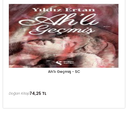
Ah’lı Geçmiş - SC
74,25 TL
Doğan Kitap