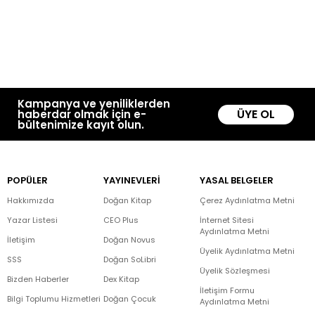
Kampanya ve yeniliklerden
ÜYE OL
haberdar olmak için e-
bültenimize kayıt olun.
POPÜLER
YAYINEVLERİ
YASAL BELGELER
Hakkımızda
Doğan Kitap
Çerez Aydınlatma Metni
Yazar Listesi
CEO Plus
İnternet Sitesi
Aydınlatma Metni
İletişim
Doğan Novus
Üyelik Aydınlatma Metni
SSS
Doğan SoLibri
Üyelik Sözleşmesi
Bizden Haberler
Dex Kitap
İletişim Formu
Bilgi Toplumu Hizmetleri
Doğan Çocuk
Aydınlatma Metni