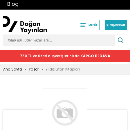
Blog
Kitaplarımız
MENÜ
750 TL ve üzeri alışverişlerinizde
KARGO BEDAVA
Ana Sayfa
Yazar
Yıldız Ertan Kitapları