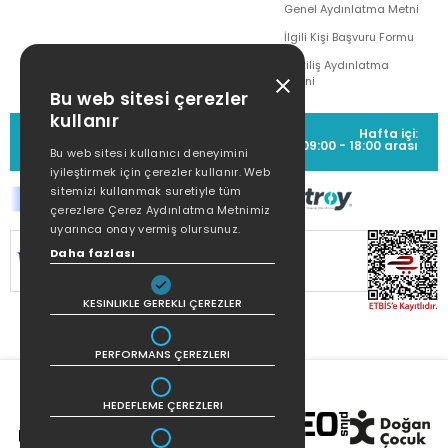
Genel Aydınlatma Metni
İlgili Kişi Başvuru Formu
Çekiliş Aydınlatma
Metni
Bu web sitesi çerezler
kullanır
MÜŞTERİ HİZMETLERİ
Hafta içi:
(0212) 373 77 00
09:00 - 18:00 arası
Bu web sitesi kullanıcı deneyimini
iyileştirmek için çerezler kullanır. Web
sitemizi kullanmak suretiyle tüm
çerezlere Çerez Aydınlatma Metnimiz
uyarınca onay vermiş olursunuz.
Daha fazlası
SİTEMİZ
256Bit SSL SERTİFİKASI
İLE
KORUNMAKTADIR.
KESINLIKLE GEREKLI ÇEREZLER
PERFORMANS ÇEREZLERI
HEDEFLEME ÇEREZLERI