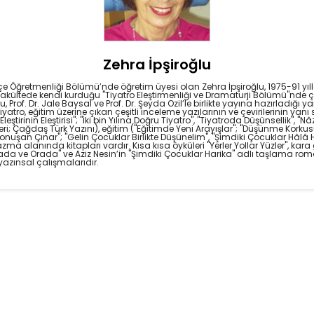
Zehra İpşiroğlu
Öğretmenliği Bölümü’nde öğretim üyesi olan Zehra İpşiroğlu, 1975-91 yılla
akültede kendi kurduğu "Tiyatro Eleştirmenliği ve Dramaturji Bölümü"nde
Prof. Dr. Jale Baysal ve Prof. Dr. Şeyda Ozil’le birlikte yayına hazırladığı
tiyatro, eğitim üzerine çıkan çeşitli inceleme yazılarının ve çevirilerinin yanı
leştirinin Eleştirisi"; "İki bin Yılına Doğru Tiyatro", "Tiyatroda Düşünsellik",
eri; Çağdaş Türk Yazını), eğitim ("Eğitimde Yeni Arayışlar"; "Düşünme Kor
onuşan Çınar"; "Gelin Çocuklar Birlikte Düşünelim", "Şimdiki Çocuklar Hâl
yazma alanında kitapları vardır. Kısa kısa öyküleri "Yerler Yollar Yüzler", ka
rada ve Orada" ve Aziz Nesin’in "Şimdiki Çocuklar Harika" adlı taşlama 
azınsal çalışmalarıdır.