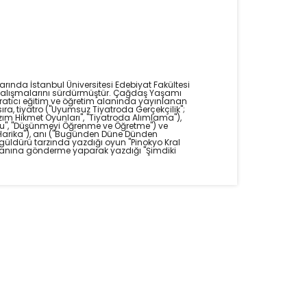
rında İstanbul Üniversitesi Edebiyat Fakültesi
 çalışmalarını sürdürmüştür. Çağdaş Yaşamı
 yaratıcı eğitim ve öğretim alanında yayınlanan
 sıra, tiyatro ("Uyumsuz Tiyatroda Gerçekçilik";
 "Nâzım Hikmet Oyunları", "Tiyatroda Alımlama"),
kusu", "Düşünmeyi Öğrenme ve Öğretme") ve
â Harika"), anı ("Bugünden Düne Dünden
ra güldürü tarzında yazdığı oyun "Pinokyo Kral
romanına gönderme yaparak yazdığı "Şimdiki