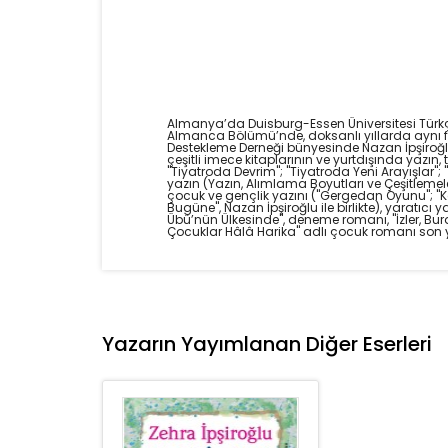
Almanya’da Duisburg-Essen Üniversitesi Türkçe 
Almanca Bölümü’nde, doksanlı yıllarda aynı f
Destekleme Derneği bünyesinde Nazan İpşiroğlu, 
çeşitli imece kitaplarının ve yurtdışında yazın, 
"Tiyatroda Devrim"; "Tiyatroda Yeni Arayışlar"; "E
yazın (Yazın, Alımlama Boyutları ve Çeşitlemel
çocuk ve gençlik yazını ("Gergedan Oyunu"; "K
Bugüne", Nazan İpşiroğlu ile birlikte), yaratıcı 
Übü’nün Ülkesinde", deneme romanı, "İzler, Bu
Çocuklar Hâlâ Harika" adlı çocuk romanı son y
Yazarın Yayımlanan Diğer Eserleri