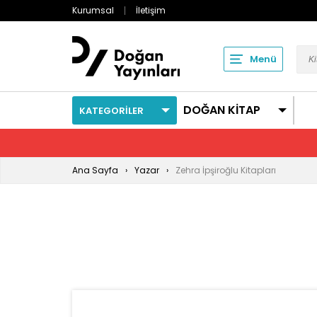
Kurumsal
İletişim
Menü
DOĞAN KİTAP
KATEGORİLER
Ana Sayfa
Yazar
Zehra İpşiroğlu Kitapları