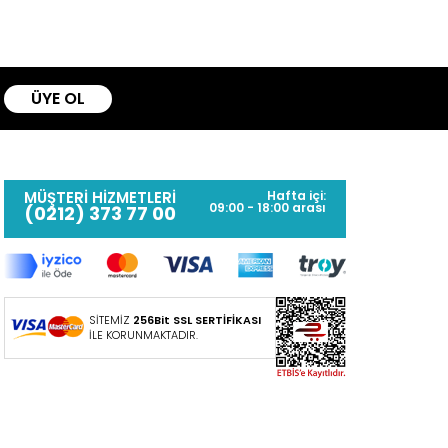
ÜYE OL
MÜŞTERİ HİZMETLERİ
Hafta içi:
09:00 - 18:00 arası
(0212) 373 77 00
SİTEMİZ
256Bit SSL SERTİFİKASI
İLE KORUNMAKTADIR.