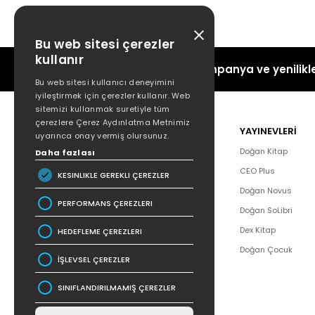
Bu web sitesi çerezler
kullanır
Kampanya ve yenilikle
Bu web sitesi kullanıcı deneyimini
iyileştirmek için çerezler kullanır. Web
sitemizi kullanmak suretiyle tüm
çerezlere Çerez Aydınlatma Metnimiz
POPÜLER
YAYINEVLERİ
uyarınca onay vermiş olursunuz.
Hakkımızda
Doğan Kitap
Daha fazlası
Yazar Listesi
CEO Plus
KESINLIKLE GEREKLI ÇEREZLER
İletişim
Doğan Novus
PERFORMANS ÇEREZLERI
SSS
Doğan SoLibri
Bizden Haberler
Dex Kitap
HEDEFLEME ÇEREZLERI
Bilgi Toplumu Hizmetleri
Doğan Çocuk
İŞLEVSEL ÇEREZLER
SINIFLANDIRILMAMIŞ ÇEREZLER